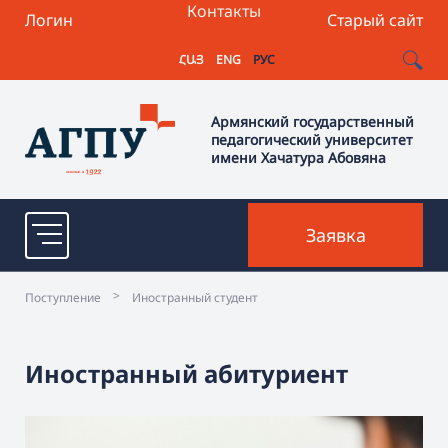
Контакты
Логин
Старый сайт
ՀԱՅ
ENG
РУС
Армянский государственный
педагогический университет
имени Хачатура Абовяна
Заявка
>
Поступление
Иностранный студент
Иностранный абитуриент