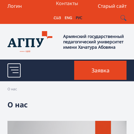
Контакты
Логин
Старый сайт
ՀԱՅ
ENG
РУС
Армянский государственный
педагогический университет
имени Хачатура Абовяна
Заявка
О нас
О нас