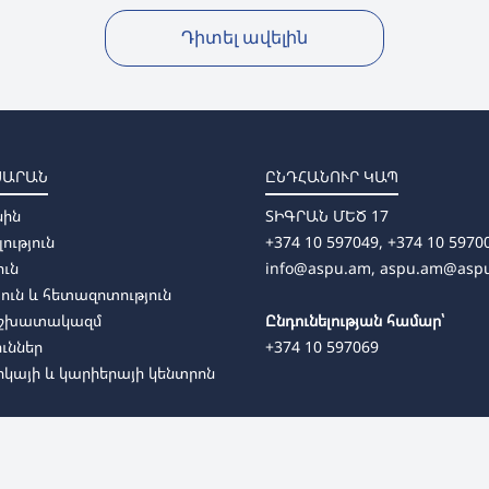
Դիտել ավելին
ՍԱՐԱՆ
ԸՆԴՀԱՆՈՒՐ ԿԱՊ
սին
ՏԻԳՐԱՆ ՄԵԾ 17
լություն
+374 10 597049, +374 10 5970
ուն
info@aspu.am,
aspu.am@asp
ուն և հետազոտություն
աշխատակազմ
Ընդունելության համար՝
ուններ
+374 10 597069
կայի և կարիերայի կենտրոն
տագործման քաղաքականություն
© 2026
Խաչատուր Աբովյանի 