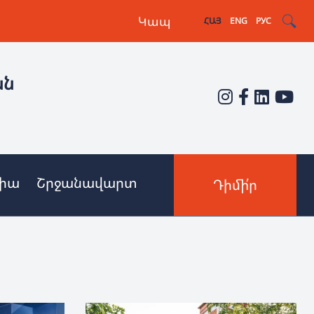
Կապ
ՀԱՅ
ENG
РУС
ան
իա
Շրջանավարտ
Դիմի՛ր