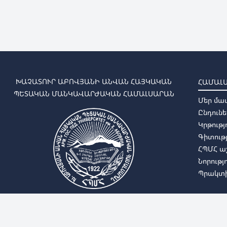
ԽԱՉԱՏՈՒՐ ԱԲՈՎՅԱՆԻ ԱՆՎԱՆ ՀԱՅԿԱԿԱՆ
ՀԱՄԱԼ
ՊԵՏԱԿԱՆ ՄԱՆԿԱՎԱՐԺԱԿԱՆ ՀԱՄԱԼՍԱՐԱՆ
Մեր մա
Ընդունե
Կրթությ
Գիտությ
ՀՊՄՀ 
Նորությ
Պրակտի
Գաղտնիության քաղաքականություն
Cookie ֆայլերի օգ