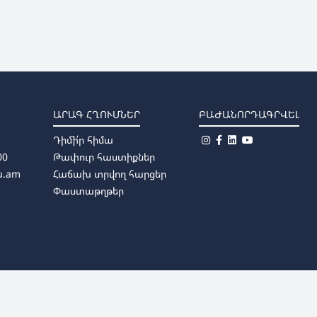
ԱՐԱԳ ՀՂՈՒՄՆԵՐ
ԲԱԺԱՆՈՐԴԱԳՐՎԵԼ
Դիմի՛ր հիմա
00
Թափուր հաստիքներ
u.am
Հաճախ տրվող հարցեր
Փաստաթղթեր
անվան Հայկական պետական մանկավարժական համալսարան