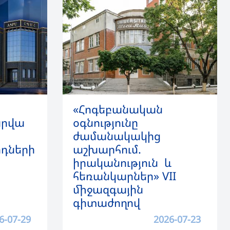
«Հոգեբանական
արվա
օգնությունը
ժամանակակից
րդների
աշխարհում.
իրականություն և
հեռանկարներ» VII
միջազգային
գիտաժողով
6-07-29
2026-07-23