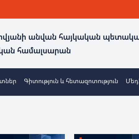
ովյանի անվան հայկական պետակ
կան համալսարան
ետներ
Գիտություն և հետազոտություն
Մեդ