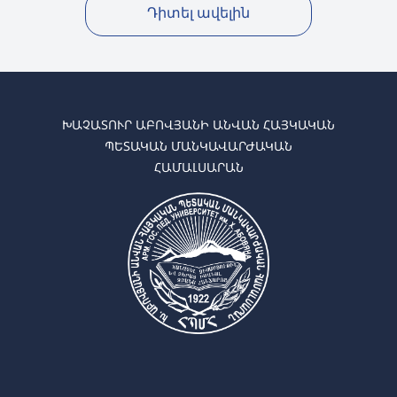
Դիտել ավելին
ԽԱՉԱՏՈՒՐ ԱԲՈՎՅԱՆԻ ԱՆՎԱՆ ՀԱՅԿԱԿԱՆ
ՊԵՏԱԿԱՆ ՄԱՆԿԱՎԱՐԺԱԿԱՆ
ՀԱՄԱԼՍԱՐԱՆ