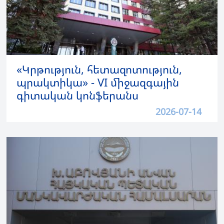
«Կրթություն, հետազոտություն,
պրակտիկա» - VI միջազգային
գիտական կոնֆերանս
2026-07-14