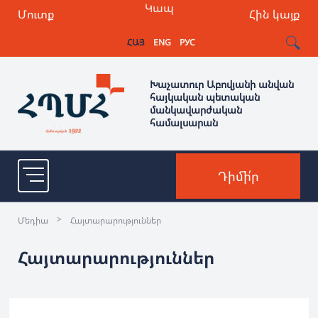
Կապ
Մուտք
Հին կայք
ՀԱՅ
ENG
РУС
Խաչատուր Աբովյանի անվան
հայկական պետական
մանկավարժական
համալսարան
Դիմի՛ր
>
Մեդիա
Հայտարարություններ
Հայտարարություններ