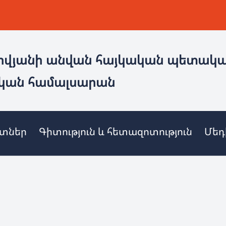
ովյանի անվան հայկական պետակ
կան համալսարան
ետներ
Գիտություն և հետազոտություն
Մեդ