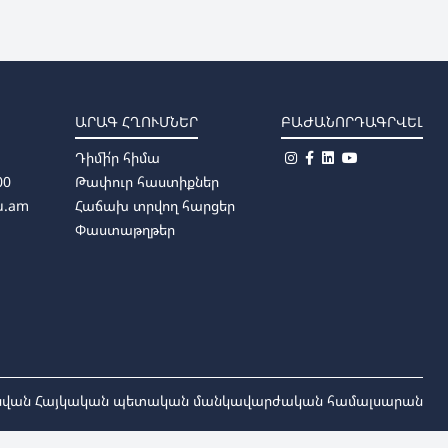
ԱՐԱԳ ՀՂՈՒՄՆԵՐ
ԲԱԺԱՆՈՐԴԱԳՐՎԵԼ
Դիմի՛ր հիմա
00
Թափուր հաստիքներ
u.am
Հաճախ տրվող հարցեր
Փաստաթղթեր
անվան Հայկական պետական մանկավարժական համալսարան