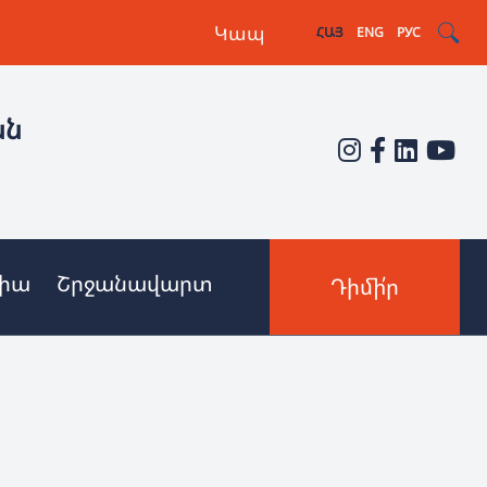
Կապ
ՀԱՅ
ENG
РУС
ան
իա
Շրջանավարտ
Դիմի՛ր