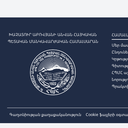
ԽԱՉԱՏՈՒՐ ԱԲՈՎՅԱՆԻ ԱՆՎԱՆ ՀԱՅԿԱԿԱՆ
ՀԱՄԱԼ
ՊԵՏԱԿԱՆ ՄԱՆԿԱՎԱՐԺԱԿԱՆ ՀԱՄԱԼՍԱՐԱՆ
Մեր մա
Ընդունե
Կրթությ
Գիտությ
ՀՊՄՀ 
Նորությ
Պրակտի
Գաղտնիության քաղաքականություն
Cookie ֆայլերի օգ