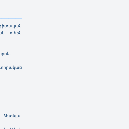
——————————
ի գիտական
աև ունեն
րոն։
տորական
 հետևյալ