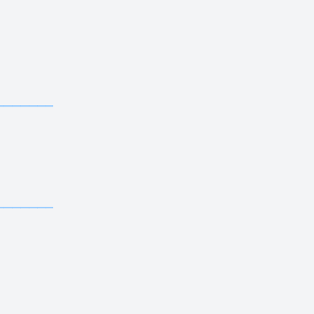
——————————
——————————