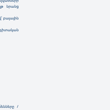
լվածների
ղթ նրանց
 բալային
 գիտական
ենները /