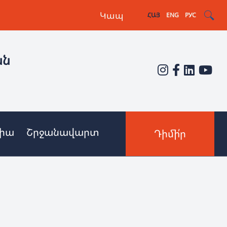
Կապ
ՀԱՅ
ENG
РУС
ան
իա
Շրջանավարտ
Դիմի՛ր