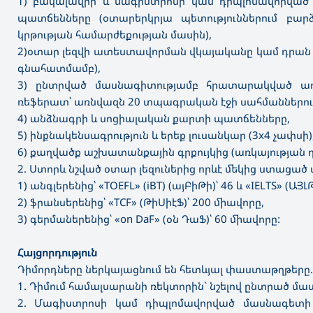
1) բակալավրի և մագիստրոսի կամ դիպլոմավորված
պատճենները (օտարերկրյա պետություններում բար
կրթության համարժեքության մասին),
2)օտար լեզվի ատեստավորման վկայականը կամ դրան
գնահատմամբ),
3) ընտրված մասնագիտությամբ հրատարակված 
ռեֆերատ՝ առնվազն 20 տպագրական էջի սահմաններու
4) անձնագրի և սոցիալական քարտի պատճենները,
5) ինքնակենսագրություն և երեք լուսանկար (3x4 չափսի)
6) քաղվածք աշխատանքային գրքույկից (առկայության դ
2. Ստորև նշված օտար լեզուներից որևէ մեկից ստացած
1) անգլերենից՝ «TOEFL» (iBT) (այԲիԹի)՝ 46 և «IELTS» (ԱՅԼ
2) ֆրանսերենից՝ «TCF» (ԹիՍիէՖ)՝ 200 միավորը,
3) գերմաներենից՝ «on DaF» (օն ԴաՖ)՝ 60 միավորը:
Հայցորդություն
Դիմորդները ներկայացնում են հետևյալ փաստաթղթերը.
1. Դիմում համալսարանի ռեկտորին` նշելով ընտրած մա
2. Մագիստրոսի կամ դիպլոմավորված մասնագետի