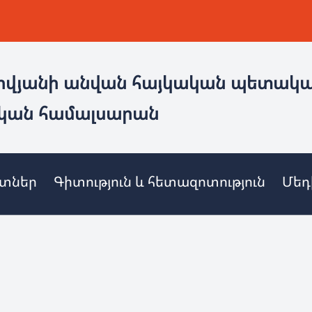
ովյանի անվան հայկական պետակ
կան համալսարան
ետներ
Գիտություն և հետազոտություն
Մեդ