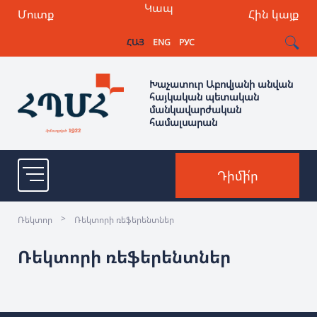
Կապ
Մուտք
Հին կայք
ՀԱՅ
ENG
РУС
Խաչատուր Աբովյանի անվան
հայկական պետական
մանկավարժական
համալսարան
Դիմի՛ր
>
Ռեկտոր
Ռեկտորի ռեֆերենտներ
Ռեկտորի ռեֆերենտներ