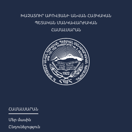
ԽԱՉԱՏՈՒՐ ԱԲՈՎՅԱՆԻ ԱՆՎԱՆ ՀԱՅԿԱԿԱՆ
ՊԵՏԱԿԱՆ ՄԱՆԿԱՎԱՐԺԱԿԱՆ
ՀԱՄԱԼՍԱՐԱՆ
ՀԱՄԱԼՍԱՐԱՆ
Մեր մասին
Ընդունելություն