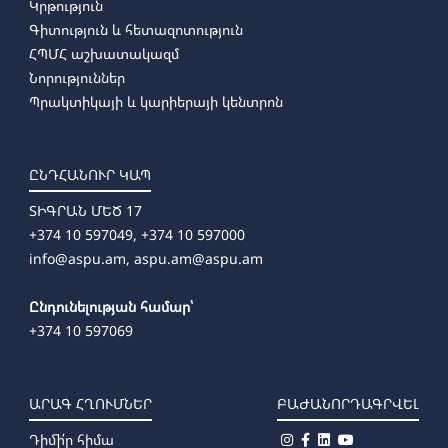
Կրթություն
Գիտություն և հետազոտություն
ՀՊՄՀ աշխատակազմ
Նորություններ
Պրակտիկայի և կարիերայի կենտրոն
ԸՆԴՀԱՆՈՒՐ ԿԱՊ
ՏԻԳՐԱՆ ՄԵԾ 17
+374 10 597049, +374 10 597000
info@aspu.am,
aspu.am@aspu.am
Ընդունելության համար՝
+374 10 597069
ԱՐԱԳ ՀՂՈՒՄՆԵՐ
ԲԱԺԱՆՈՐԴԱԳՐՎԵԼ
Դիմի՛ր հիմա