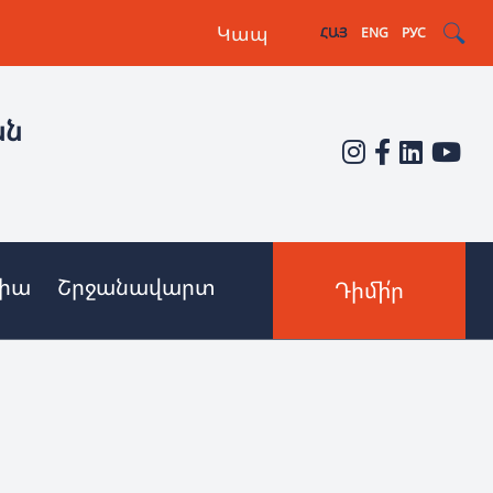
Կապ
ՀԱՅ
ENG
РУС
ան
իա
Շրջանավարտ
Դիմի՛ր