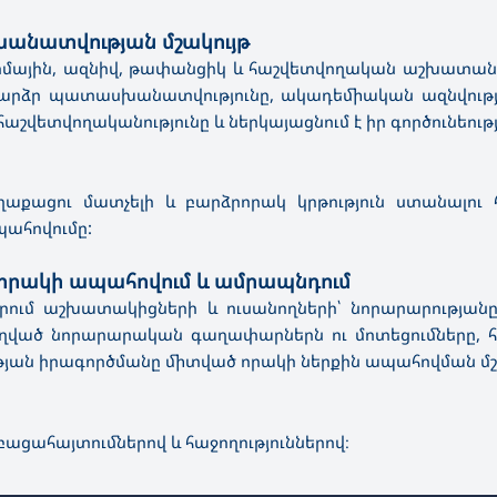
անատվության մշակույթ
մային, ազնիվ, թափանցիկ և հաշվետվողական աշխատանքը
արձր պատասխանատվությունը, ակադեմիական ազնվությու
շվետվողականությունը և ներկայացնում է իր գործունեու
աղաքացու մատչելի և բարձրորակ կրթություն ստանալու 
ահովումը:
 որակի ապահովում և ամրապնդում
ում աշխատակիցների և ուսանողների՝ նորարարությանը 
ուղղված նորարարական գաղափարներն ու մոտեցումները, 
ւթյան իրագործմանը միտված որակի ներքին ապահովման մշ
բացահայտումներով և հաջողություններով։