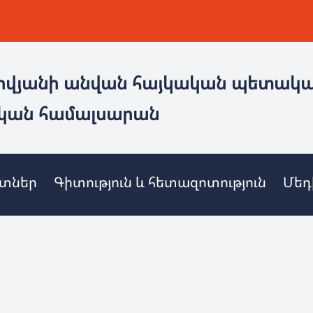
ովյանի անվան հայկական պետակ
կան համալսարան
ետներ
Գիտություն և հետազոտություն
Մեդ