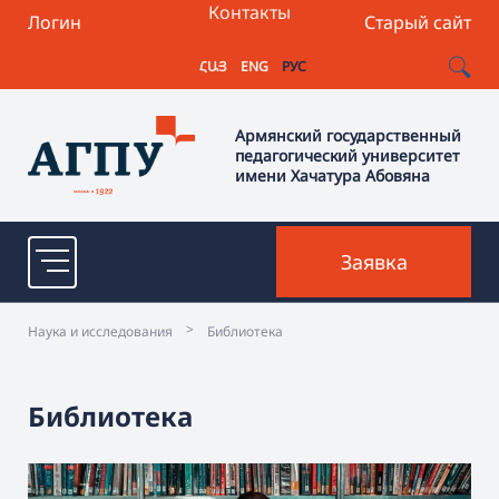
Контакты
Логин
Старый сайт
ՀԱՅ
ENG
РУС
Армянский государственный
педагогический университет
имени Хачатура Абовяна
Заявка
>
Наука и исследования
Библиотека
Библиотека