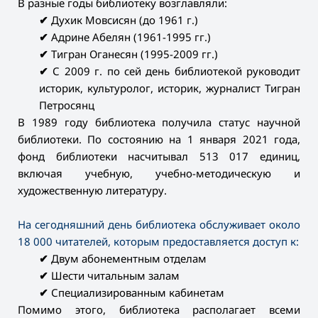
В разные годы библиотеку возглавляли:
✔
Духик Мовсисян (до 1961 г.)
✔
Адрине Абелян (1961-1995 гг.)
✔
Тигран Оганесян (1995-2009 гг.)
✔
С 2009 г. по сей день библиотекой руководит
историк, культуролог, историк, журналист Тигран
Петросянц
В 1989 году библиотека получила статус научной
библиотеки. По состоянию на 1 января 2021 года,
фонд библиотеки насчитывал 513 017 единиц,
включая учебную, учебно-методическую и
художественную литературу.
На сегодняшний день библиотека обслуживает около
18 000 читателей, которым предоставляется доступ к:
✔
Двум абонементным отделам
✔
Шести читальным залам
✔
Специализированным кабинетам
Помимо этого, библиотека располагает всеми