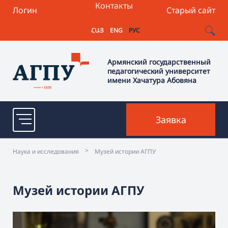
Контакты
Логин
Старый сайт
ՀԱՅ
ENG
РУС
Армянский государственный
педагогический университет
имени Хачатура Абовяна
Заявка
>
Наука и исследования
Музей истории АГПУ
Музей истории АГПУ