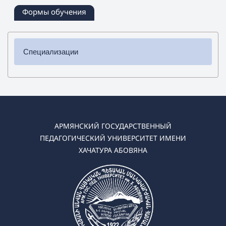
Формы обучения
Специализации
✔ Бакалавриат
➜
Специальная педагогика
➜ Логопедия
➜ Эрготерапия
АРМЯНСКИЙ ГОСУДАРСТВЕННЫЙ
✔ Магистратура
ПЕДАГОГИЧЕСКИЙ УНИВЕРСИТЕТ ИМЕНИ
➜ Логопедия
ХАЧАТУРА АБОВЯНА
➜ Специальная педагогика
➜ Арт-терапия
➜ Эрготерапия
➜ Специальная психология