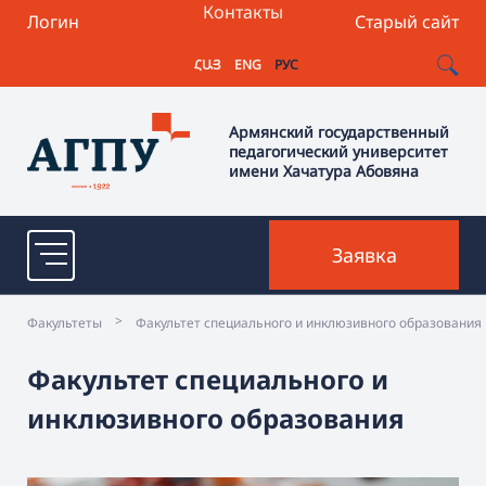
Контакты
Логин
Старый сайт
ՀԱՅ
ENG
РУС
Армянский государственный
педагогический университет
имени Хачатура Абовяна
Заявка
>
Факультеты
Факультет специального и инклюзивного образования
Факультет специального и
инклюзивного образования