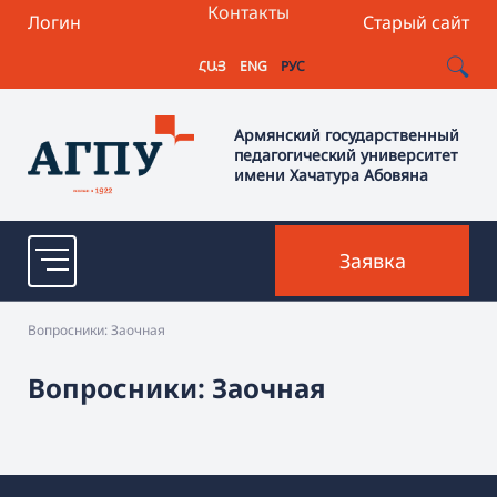
Контакты
Логин
Старый сайт
ՀԱՅ
ENG
РУС
Армянский государственный
педагогический университет
имени Хачатура Абовяна
Заявка
Вопросники: Заочная
Вопросники: Заочная