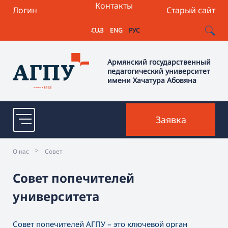
Контакты
Логин
Старый сайт
ՀԱՅ
ENG
РУС
Армянский государственный
педагогический университет
имени Хачатура Абовяна
Заявка
>
О нас
Совет
Совет попечителей
университета
Совет попечителей АГПУ – это ключевой орган