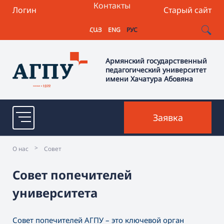
Контакты
Логин
Старый сайт
ՀԱՅ
ENG
РУС
Армянский государственный
педагогический университет
имени Хачатура Абовяна
Заявка
>
О нас
Совет
Совет попечителей
университета
Совет попечителей АГПУ – это ключевой орган