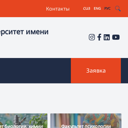
Контакты
ՀԱՅ
ENG
РУС
ерситет имени
Заявка
ет биологии, химии
Факультет психологии