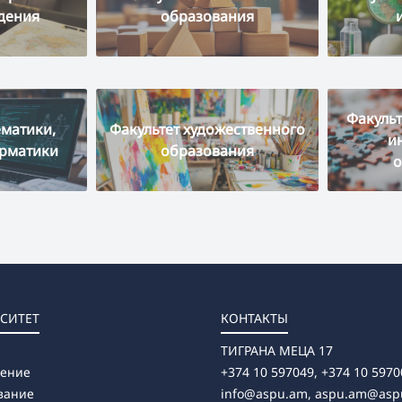
дения
образования
Факульт
ематики,
Факультет художественного
и
орматики
образования
о
СИТЕТ
КОНТАКТЫ
ТИГРАНА МЕЦА 17
ление
+374 10 597049, +374 10 5970
вание
info@aspu.am,
aspu.am@asp