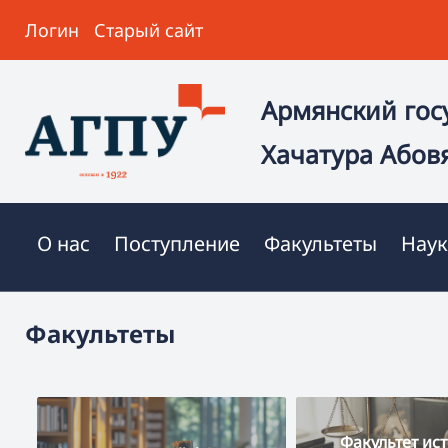
Логин
Старый сайт
Армянский гос
Хачатура Абов
О нас
Поступление
Факультеты
Наук
Факультеты
Факультет ис