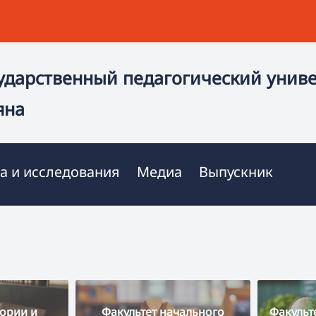
ударственный педагогический унив
яна
а и исследования
Медиа
Выпускник
тории и
Факультет начального
Факульт