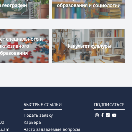
и географии
образования и социологии
ет специального и
нклюзивного
Факультет культуры
бразования
БЫСТРЫЕ ССЫЛКИ
ПОДПИСАТЬСЯ
Подать заявку
00
Карьера
u.am
Часто задаваемые вопросы