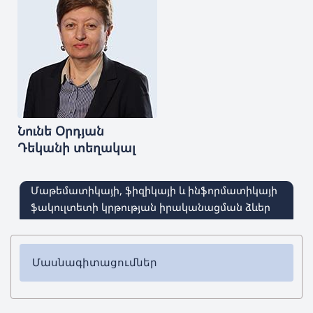
Նունե
Օրդյան
Դեկանի տեղակալ
Մաթեմատիկայի, ֆիզիկայի և ինֆորմատիկայի
ֆակուլտետի կրթության իրականացման ձևեր
Մասնագիտացումներ
✔ Բակալավրիատ