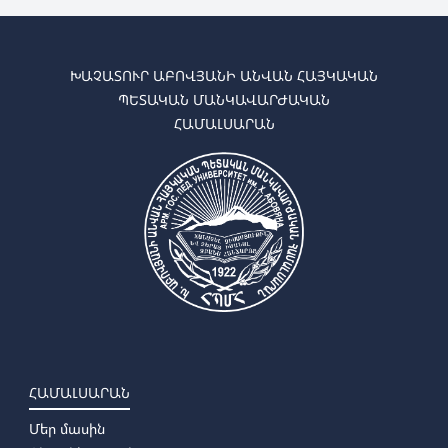
➜
Ֆիզիկա
➜
Տեխնոլոգիա և ձեռնարկչություն
➜
Մաթեմատիկա
➜
Ինֆորմատիկա
ԽԱՉԱՏՈՒՐ ԱԲՈՎՅԱՆԻ ԱՆՎԱՆ ՀԱՅԿԱԿԱՆ
➜
Մաթեմատիկա-ֆիզիկա
ՊԵՏԱԿԱՆ ՄԱՆԿԱՎԱՐԺԱԿԱՆ
➜
Մաթեմատիկա-ինֆորմատիկա
ՀԱՄԱԼՍԱՐԱՆ
✔ Մագիստրատուրա
➜
Ֆիզիկա
➜
Տեխնոլոգիա և ձեռնարկչություն
➜
Մաթեմատիկա
➜
Ինֆորմատիկա
ՀԱՄԱԼՍԱՐԱՆ
Մեր մասին