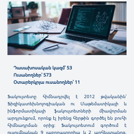
Դասախոսական կազմ՝ 53
Ուսանողներ՝ 573
Օտարերկրյա ուսանողներ՝ 11
Ֆակուլտետը հիմնադրվել է 2012 թվականին՝
Ֆիզիկատեխնոլոգիական ու Մաթեմատիկայի և
ինֆորմատիկայի ֆակուլտետների միավորման
արդյունքում, որոնք էլ իրենց հերթին գործել են բուհի
հիմնադրման օրից։ Ֆակուլտետում գործում է
ուսումնական 9 լաբորատորիա և 2 արհեստանոց,