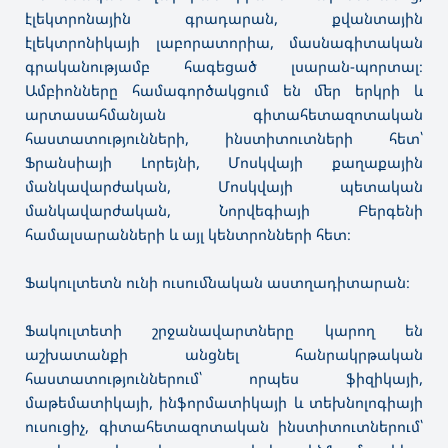
էլեկտրոնային գրադարան, քվանտային
էլեկտրոնիկայի լաբորատորիա, մասնագիտական
գրականությամբ հագեցած լսարան-պորտալ։
Ամբիոնները համագործակցում են մեր երկրի և
արտասահմանյան գիտահետազոտական
հաստատությունների, ինստիտուտների հետ՝
Ֆրանսիայի Լորեյնի, Մոսկվայի քաղաքային
մանկավարժական, Մոսկվայի պետական
մանկավարժական, Նորվեգիայի Բերգենի
համալսարանների և այլ կենտրոնների հետ։
Ֆակուլտետն ունի ուսումնական աստղադիտարան։
Ֆակուլտետի շրջանավարտները կարող են
աշխատանքի անցնել հանրակրթական
հաստատություններում՝ որպես ֆիզիկայի,
մաթեմատիկայի, ինֆորմատիկայի և տեխնոլոգիայի
ուսուցիչ, գիտահետազոտական ինստիտուտներում՝