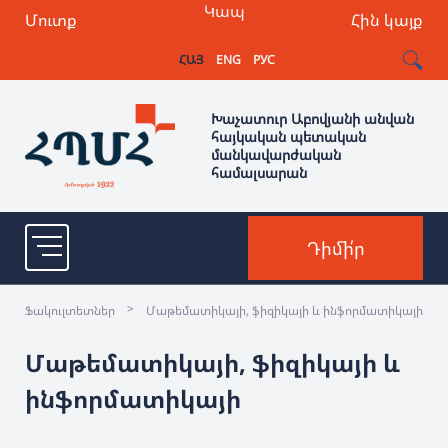
Կապ
Մուտք
Հին կայք
ՀԱՅ
ENG
РУС
Խաչատուր Աբովյանի անվան
հայկական պետական
մանկավարժական
համալսարան
Դիմի՛ր
>
Ֆակուլտետներ
Մաթեմատիկայի, ֆիզիկայի և ինֆորմատիկայի
Մաթեմատիկայի, ֆիզիկայի և
ինֆորմատիկայի