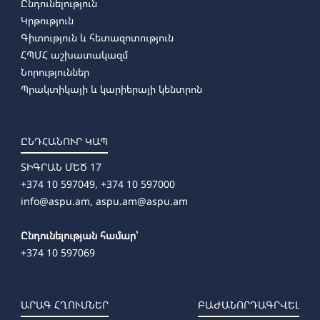
Ընդունելություն
Կրթություն
Գիտություն և հետազոտություն
ՀՊՄՀ աշխատակազմ
Նորություններ
Պրակտիկայի և կարիերայի կենտրոն
ԸՆԴՀԱՆՈՒՐ ԿԱՊ
ՏԻԳՐԱՆ ՄԵԾ 17
+374 10 597049, +374 10 597000
info@aspu.am,
aspu.am@aspu.am
Ընդունելության համար՝
+374 10 597069
ԱՐԱԳ ՀՂՈՒՄՆԵՐ
ԲԱԺԱՆՈՐԴԱԳՐՎԵԼ