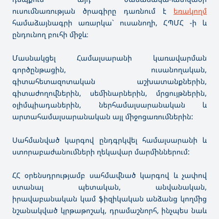
ուսումնառության ծրագիրը դառնում է
եռակողմ
համաձայնագրի առարկա` ուսանողի, ՀՊՄՀ -ի և
ընդունող բուհի միջև։
Մասնակցել Համալսարանի կառավարման
գործընթացին, ուսանողական,
գիտահետազոտական աշխատանքներին,
գիտաժողովներին, սեմինարներին, մրցույթներին,
օլիմպիադաներին, ներհամալսարանական և
արտահամալսարանական այլ միջոցառումներին:
Սահմանված կարգով ընդգրկվել համալսարանի և
ստորաբաժանումների ղեկավար մարմիններում:
ՀՀ օրենսդրությամբ սահմավնած կարգով և չափով
ստանալ պետական, անվանական,
իրավաբանական կամ ֆիզիկական անձանց կողմից
նշանակված կրթաթոշակ, դրամաշնորհ, ինչպես նաև