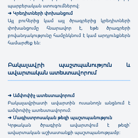
պարբերական ստուգումներով։
➜ Էրգոթերապիա
✔
Մագիստրատուրա
➜
Կրեդիտների փոխանցում
➜ Լրագրություն
Այլ բուհերից կամ այլ ծրագրերից կրեդիտների
➜ Հատուկ հոգեբանություն
➜ Ռեժիսուրա
փոխանցումը հնարավոր է, եթե ծրագրերի
➜ Գրադարանային-տեղեկատվական աղբյուրներ
բովանդակությունը համընկնում է կամ արդյունքներն
➜ Թանգարանային գործ և պատմամշակութային
համարժեք են։
կառույցների պահպանություն
➜ Օպերատորություն
➜ Կառավարում՝ ըստ ոլորտի
Բակալավրի պաշտպանություն և
⤷ Պրոդյուսերական գործ
ավարտական ատեստավորում
⤷
Գեղարվեստական լուսանկարչություն
———————————————————————————————————
⤷
Պարարվեստի մանկավարժություն՝ առկա
➜
Ամփոփիչ ատեստավորում
Բակալավրիատի ավարտին ուսանողն անցնում է
ամփոփիչ ատեստավորում։
➜
Մագիստրոսական թեզի պաշտպանություն
Կրթական ծրագիրն ավարտվում է թեզի՝
ավարտական աշխատանքի պաշտպանությամբ։