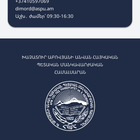
+37410597069
dimord@aspu.am
Աշխ․ ժամեր՝ 09։30-16։30
ԽԱՉԱՏՈՒՐ ԱԲՈՎՅԱՆԻ ԱՆՎԱՆ ՀԱՅԿԱԿԱՆ
ՊԵՏԱԿԱՆ ՄԱՆԿԱՎԱՐԺԱԿԱՆ
ՀԱՄԱԼՍԱՐԱՆ