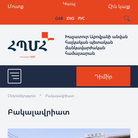
Կապ
Մուտք
Հին կայք
ՀԱՅ
ENG
РУС
Խաչատուր Աբովյանի անվան
հայկական պետական
մանկավարժական
համալսարան
Դիմի՛ր
>
Ընդունելություն
Բակալավրիատ
Բակալավրիատ