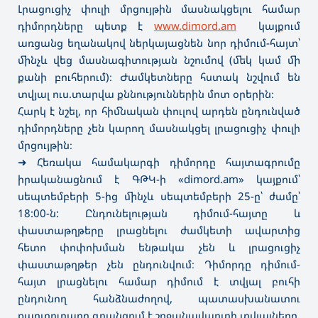
Լրացուցիչ փուլի մրցույթին մասնակցելու համար
դիմորդները պետք է
www.dimord.am
կայքում
առցանց եղանակով ներկայացնեն նոր դիմում-հայտ՝
մինչև վեց մասնագիտության նշումով (մեկ կամ մի
քանի բուհերում)։ Ժամկետները հստակ նշվում են
տվյալ ուս.տարվա քննություններին մոտ օրերին։
Հարկ է նշել, որ հիմնական փուլով արդեն ընդունված
դիմորդները չեն կարող մասնակցել լրացուցիչ փուլի
մրցույթին։
➜ Հեռակա համակարգի դ
իմորդը հայտագրումը
իրականացնում է ԳԹԿ-ի «dimord.am» կայքում՝
սեպտեմբերի 5-ից մինչև սեպտեմբերի 25-ը՝ ժամը՝
18:00-ն: Ընդունելության դիմում-հայտը և
փաստաթղթերը լրացնելու ժամկետի ավարտից
հետո փոփոխման ենթակա չեն և լրացուցիչ
փաստաթղթեր չեն ընդունվում։ Դիմորդը դիմում-
հայտ լրացնելու համար դիմում է տվյալ բուհի
ընդունող հանձնաժողով, պատասխանատու
քարտուղարը գրանցում է շրջանավարտի տվյալները,