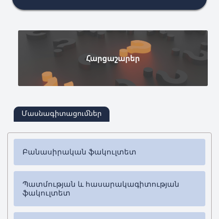
Հարցաշարեր
Մասնագիտացումներ
Բանասիրական ֆակուլտետ
✔
Բակալավրիատ
Պատմության և հասարակագիտության
➜ Հայոց լեզու և գրականություն
ֆակուլտետ
✔
Մագիստրատուրա
✔
Բակալավրիատ