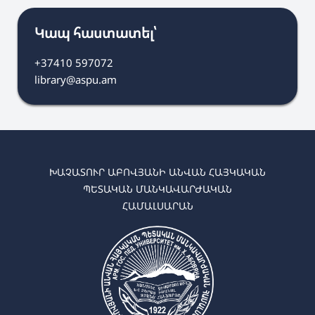
Կապ հաստատել՝
+37410 597072
library@aspu.am
ԽԱՉԱՏՈՒՐ ԱԲՈՎՅԱՆԻ ԱՆՎԱՆ ՀԱՅԿԱԿԱՆ
ՊԵՏԱԿԱՆ ՄԱՆԿԱՎԱՐԺԱԿԱՆ
ՀԱՄԱԼՍԱՐԱՆ