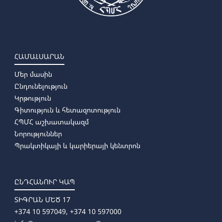
ՀԱՄԱԼՍԱՐԱՆ
Մեր մասին
Ընդունելություն
Կրթություն
Գիտություն և հետազոտություն
ՀՊՄՀ աշխատակազմ
Նորություններ
Պրակտիկայի և կարիերայի կենտրոն
ԸՆԴՀԱՆՈՒՐ ԿԱՊ
ՏԻԳՐԱՆ ՄԵԾ 17
+374 10 597049, +374 10 597000