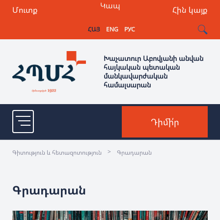
Կապ
Մուտք
Հին կայք
ՀԱՅ
ENG
РУС
Խաչատուր Աբովյանի անվան
հայկական պետական
մանկավարժական
համալսարան
Դիմի՛ր
>
Գիտություն և հետազոտություն
Գրադարան
Գրադարան