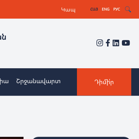
Կապ
ՀԱՅ
ENG
РУС
ան
իա
Շրջանավարտ
Դիմի՛ր