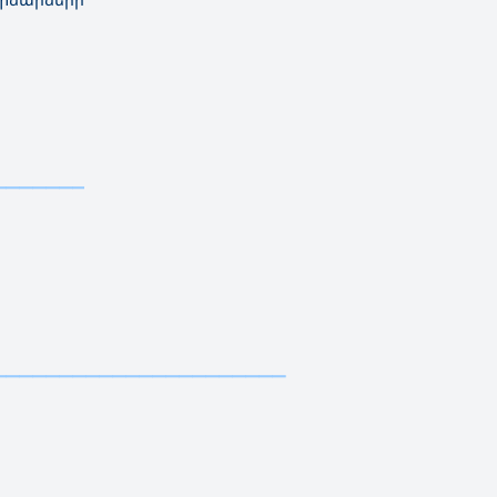
—————————————————————————————————————
—————————————
—————————