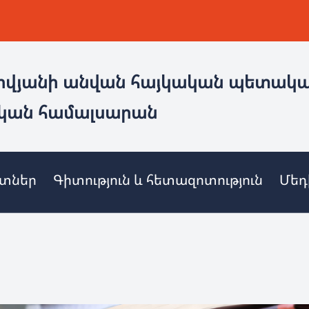
ովյանի անվան հայկական պետակ
կան համալսարան
ետներ
Գիտություն և հետազոտություն
Մեդ