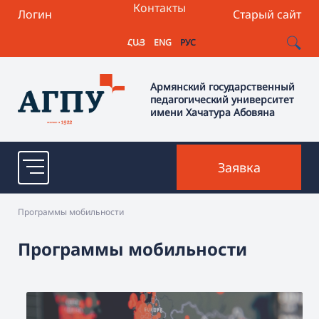
Контакты
Логин
Старый сайт
ՀԱՅ
ENG
РУС
Армянский государственный
педагогический университет
имени Хачатура Абовяна
Заявка
Программы мобильности
Программы мобильности