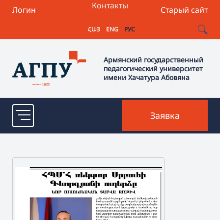
Контакты
Логин
Старый сайт
ՀԱՅ
ENG
РУС
Армянский государственный
педагогический университет
имени Хачатура Абовяна
Заявка