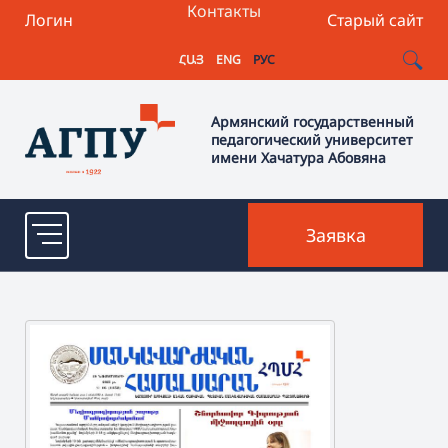
Контакты
Логин
Старый сайт
ՀԱՅ
ENG
РУС
Армянский государственный
педагогический университет
имени Хачатура Абовяна
Заявка