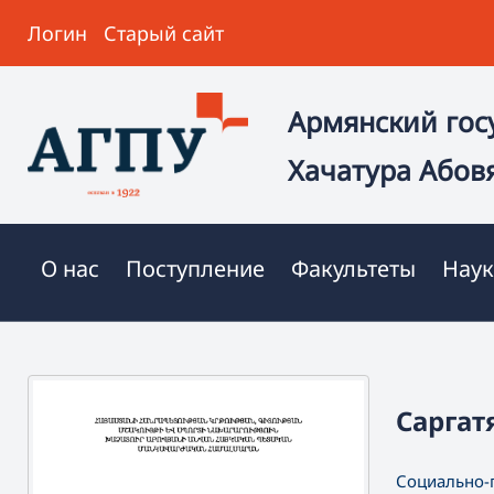
Логин
Старый сайт
Армянский гос
Хачатура Абов
О нас
Поступление
Факультеты
Наук
Саргат
Социально-