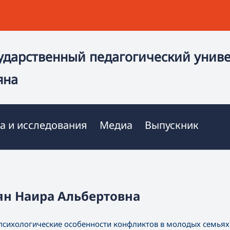
ударственный педагогический унив
яна
а и исследования
Медиа
Выпускник
ян Наира Альбертовна
психологические особенности конфликтов в молодых семьях