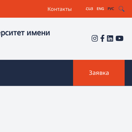
Контакты
ՀԱՅ
ENG
РУС
ерситет имени
Заявка