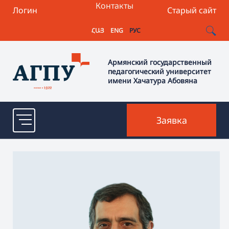
Контакты
Логин
Старый сайт
ՀԱՅ
ENG
РУС
Армянский государственный
педагогический университет
имени Хачатура Абовяна
Заявка