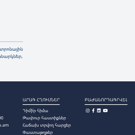
————————————
———
——————
———
կտրոնային
ռնարկներ,
ԱՐԱԳ ՀՂՈՒՄՆԵՐ
ԲԱԺԱՆՈՐԴԱԳՐՎԵԼ
Դիմի՛ր հիմա
00
Թափուր հաստիքներ
u.am
Հաճախ տրվող հարցեր
Փաստաթղթեր