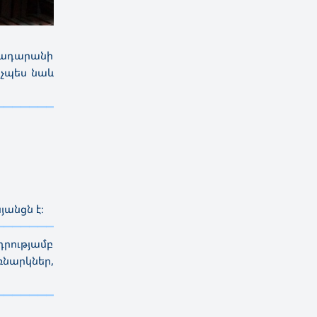
գրադարանի
նչպես նաև
————————————
———
——————
———
անցն է։
————————————
———
——————
———
րությամբ
նարկներ,
————————————
———
——————
———