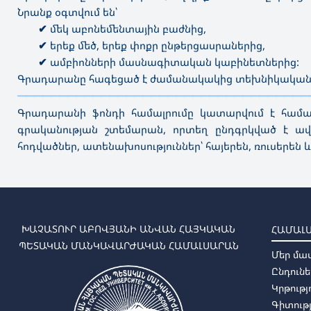
Նրանք օգտվում են՝
✔
մեկ աբոնեմենտային բաժնից,
✔
երեք մեծ, երեք փոքր ընթերցասրաներից,
✔
ամբիոնների մասնագիտական կաբինետներից:
Գրադարանը հագեցած է ժամանակակից տեխնիկական 
———————————————————————————————————
Գրադարանի ֆոնդի համալրումը կատարվում է համալս
գրականության շտեմարան, որտեղ ընդգրկված է ավել
հոդվածներ, ատենախոսություններ՝ հայերեն, ռուսերեն և 
ԽԱՉԱՏՈՒՐ ԱԲՈՎՅԱՆԻ ԱՆՎԱՆ ՀԱՅԿԱԿԱՆ
ՀԱՄԱԼ
ՊԵՏԱԿԱՆ ՄԱՆԿԱՎԱՐԺԱԿԱՆ ՀԱՄԱԼՍԱՐԱՆ
Մեր մա
Ընդունե
Կրթությ
Գիտությ