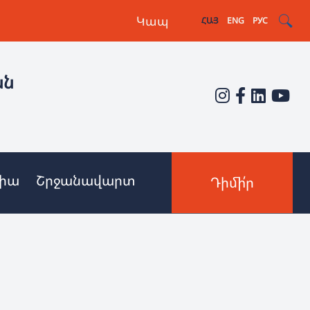
Կապ
ՀԱՅ
ENG
РУС
ան
իա
Շրջանավարտ
Դիմի՛ր