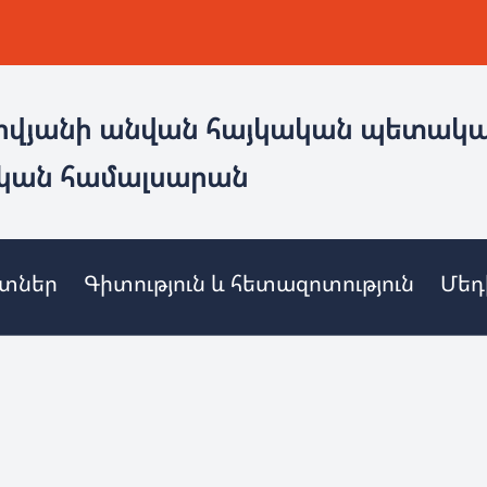
ովյանի անվան հայկական պետակ
կան համալսարան
ետներ
Գիտություն և հետազոտություն
Մեդ