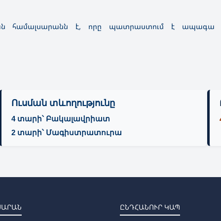
ան համալսարանն է, որը պատրաստում է ապագա 
Ուսման տևողությունը
4 տարի
՝ Բակալավրիատ
2 տարի
՝ Մագիստրատուրա
ՍԱՐԱՆ
ԸՆԴՀԱՆՈՒՐ ԿԱՊ