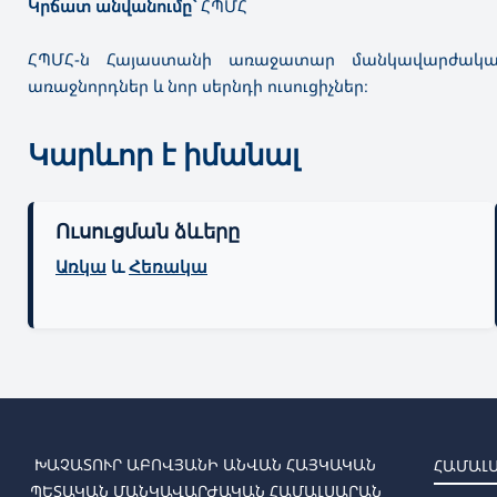
Կրճատ անվանումը`
ՀՊՄՀ
ՀՊՄՀ-ն Հայաստանի առաջատար մանկավարժակ
առաջնորդներ և նոր սերնդի ուսուցիչներ։
Կարևոր է իմանալ
Ուսուցման ձևերը
Առկա
և
Հեռակա
ԽԱՉԱՏՈՒՐ ԱԲՈՎՅԱՆԻ ԱՆՎԱՆ ՀԱՅԿԱԿԱՆ
ՀԱՄԱԼ
ՊԵՏԱԿԱՆ ՄԱՆԿԱՎԱՐԺԱԿԱՆ ՀԱՄԱԼՍԱՐԱՆ