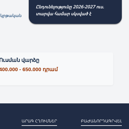
Ընդունելությունը 2026-2027 ուս.
տարվա համար սկսված է
կրթական
Ուսման վարձը
400.000 - 650.000 դրամ
ԱՐԱԳ ՀՂՈՒՄՆԵՐ
ԲԱԺԱՆՈՐԴԱԳՐՎԵԼ