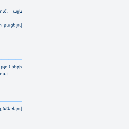
ւմ, այլև
ար
բացելով
————————————
———
——————
———
յունների
ոպ:
————————————
———
——————
———
ընձեռելով