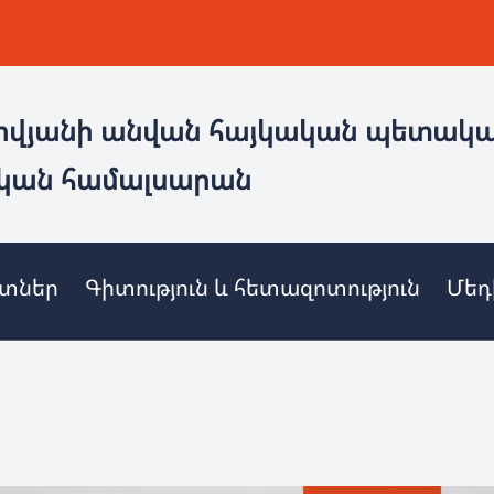
ովյանի անվան հայկական պետակ
կան համալսարան
ետներ
Գիտություն և հետազոտություն
Մեդ