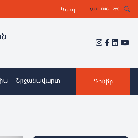
Կապ
ՀԱՅ
ENG
РУС
ան
իա
Շրջանավարտ
Դիմի՛ր