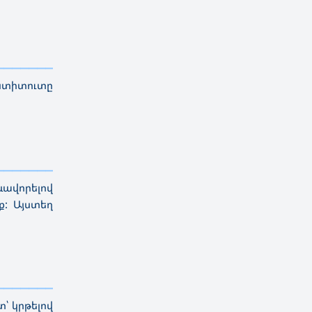
————————————
———
——————
———
նստիտուտը
————————————
———
——————
———
ավորելով
ք: Այստեղ
————————————
———
——————
———
՝ կրթելով