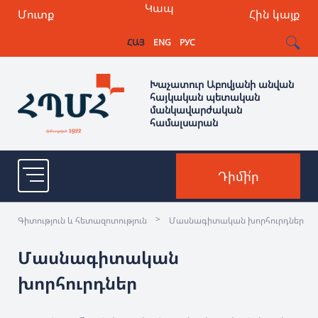
Կապ
Մուտք
Հին կայք
ՀԱՅ
ENG
РУС
Խաչատուր Աբովյանի անվան
հայկական պետական
մանկավարժական
համալսարան
Դիմի՛ր
>
Գիտություն և հետազոտություն
Մասնագիտական խորհուրդներ
Մասնագիտական
խորհուրդներ