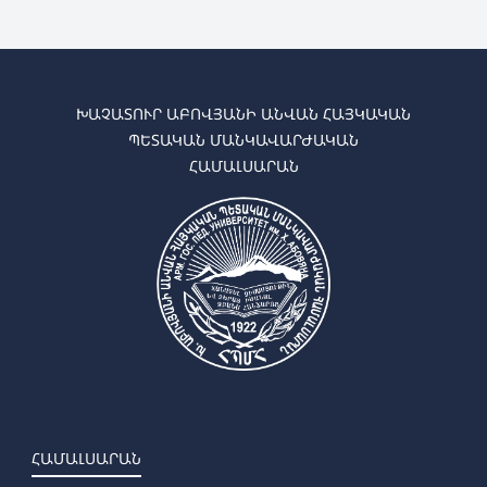
ԽԱՉԱՏՈՒՐ ԱԲՈՎՅԱՆԻ ԱՆՎԱՆ ՀԱՅԿԱԿԱՆ
ՊԵՏԱԿԱՆ ՄԱՆԿԱՎԱՐԺԱԿԱՆ
ՀԱՄԱԼՍԱՐԱՆ
ՀԱՄԱԼՍԱՐԱՆ