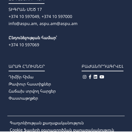
ՏԻԳՐԱՆ ՄԵԾ 17
+374 10 597049, +374 10 597000
info@aspu.am,
aspu.am@aspu.am
Ընդունելության համար՝
+374 10 597069
ԱՐԱԳ ՀՂՈՒՄՆԵՐ
ԲԱԺԱՆՈՐԴԱԳՐՎԵԼ
Դիմի՛ր հիմա
Թափուր հաստիքներ
Հաճախ տրվող հարցեր
Փաստաթղթեր
Գաղտնիության քաղաքականություն
Cookie ֆայլերի օգտագործման քաղաքականություն