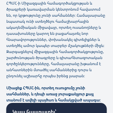
ՀՊՄՀ-ի Միջազգային համագործակցության և
ծրագրերի կառավարման կենտրոնում հավատում
են, որ կրթությունը չունի սահմաններ։ Համալսարանը
նպատակ ունի ստեղծելու համաշխարհային
ակադեմիական միջավայր, որտեղ ուսանողները և
դասախոսները կարող են բացահայտել նոր
հնարավորություններ, փոխանակել գիտելիքներ և
ստեղծել ամուր կապեր տարբեր մշակույթների միջև։
Զարգացնելով միջազգային համագործակցությունը,
շարժունության ծրագրերը և գիտահետազոտական
գործընկերությունները, համալսարանը խթանում է
անհատներին մտածել սահմաններից դուրս և
ընդունել աշխարհը որպես իրենց լսարան։
Միացեք ՀՊՄՀ-ին, որտեղ ուսուցումը չունի
սահմաններ, և դեպի առաջ յուրաքանչյուր քայլ
տանում է ավելի պայծառ և համակցված ապագա։
Կապ հաստատել՝