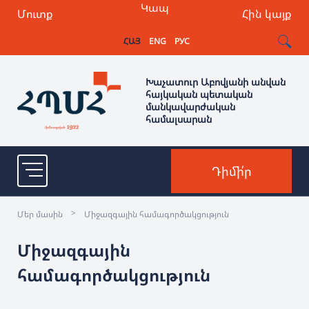
Կապ
Մուտք
Հին կայք
ՀԱՅ
ENG
РУС
Խաչատուր Աբովյանի անվան
հայկական պետական
մանկավարժական
համալսարան
Դիմի՛ր
>
Մեր մասին
Միջազգային համագործակցություն
Միջազգային
համագործակցություն