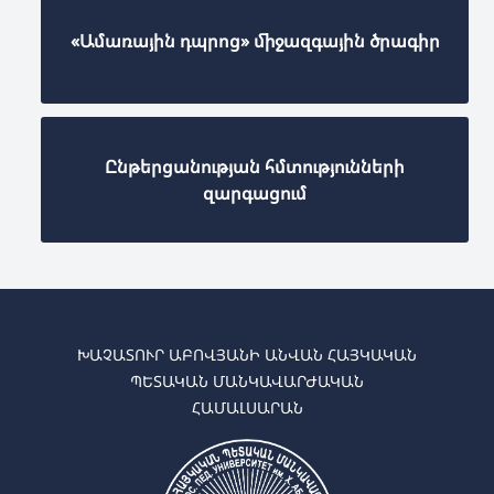
«Ամառային դպրոց» միջազգային ծրագիր
Ընթերցանության հմտությունների
զարգացում
ԽԱՉԱՏՈՒՐ ԱԲՈՎՅԱՆԻ ԱՆՎԱՆ ՀԱՅԿԱԿԱՆ
ՊԵՏԱԿԱՆ ՄԱՆԿԱՎԱՐԺԱԿԱՆ
ՀԱՄԱԼՍԱՐԱՆ