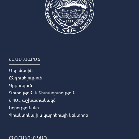
ՀԱՄԱԼՍԱՐԱՆ
Մեր մասին
Ընդունելություն
Կրթություն
Գիտություն և հետազոտություն
ՀՊՄՀ աշխատակազմ
Նորություններ
Պրակտիկայի և կարիերայի կենտրոն
ԸՆԴՀԱՆՈՒՐ ԿԱՊ