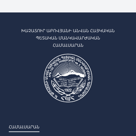
ԽԱՉԱՏՈՒՐ ԱԲՈՎՅԱՆԻ ԱՆՎԱՆ ՀԱՅԿԱԿԱՆ
ՊԵՏԱԿԱՆ ՄԱՆԿԱՎԱՐԺԱԿԱՆ
ՀԱՄԱԼՍԱՐԱՆ
ՀԱՄԱԼՍԱՐԱՆ