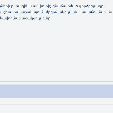
քների ընթացիկ և ամփոփիչ գնահատման գործընթացը,
 աշխատակաշուկայում մրցունակության ապահովման 
ևավորման աջակցությունը:
ակերպվում է ՀՊՄՀ-ի և կազմակերպությունների միջև 
սնագիտական կրթական ծրագրերով: Ժամկետները հիմնականու