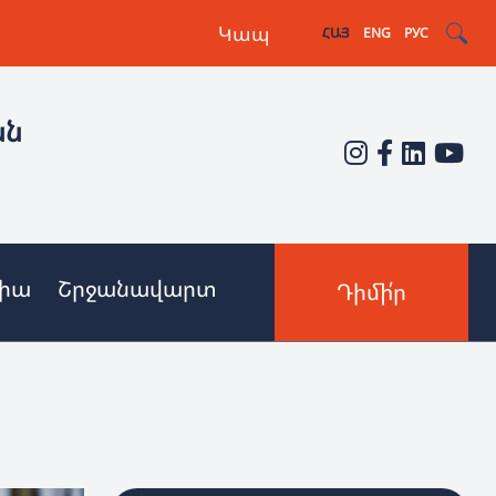
Կապ
ՀԱՅ
ENG
РУС
ան
իա
Շրջանավարտ
Դիմի՛ր