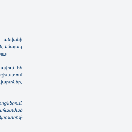
ն անվանի
ն, Հմայակ
յլք։
պվում են
աշխատում
ավարտներ,
ցներում,
նահատման
կորատիվ-