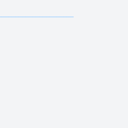
—————————————
—————————