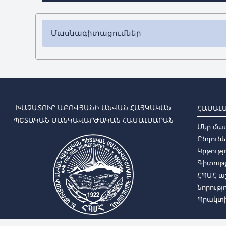
Մասնագիտացումներ
✔ Բակալավրիատ
➜
Մշակութաբանություն
➜
Կերպարվեստ
➜
Երաժշտական կրթություն
➜
Դեկորատիվ-կիրառական արվեստ
ԽԱՉԱՏՈՒՐ ԱԲՈՎՅԱՆԻ ԱՆՎԱՆ ՀԱՅԿԱԿԱՆ
ՀԱՄԱԼ
➜
Արվեստի տեսություն, պատմություն և կառավ
ՊԵՏԱԿԱՆ ՄԱՆԿԱՎԱՐԺԱԿԱՆ ՀԱՄԱԼՍԱՐԱՆ
Մեր մա
➜
Հագուստի մոդելավորում
Ընդունե
➜ Արվեստ-արհեստ
Կրթությ
Գիտությ
✔ Մագիստրատուրա
ՀՊՄՀ 
➜
Կերպարվեստ
Նորությ
➜
Երաժշտական կրթություն
Պրակտի
➜
Արվեստի տեսություն, պատմություն և կառավ