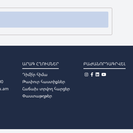
ԱՐԱԳ ՀՂՈՒՄՆԵՐ
ԲԱԺԱՆՈՐԴԱԳՐՎԵԼ
Դիմի՛ր հիմա
00
Թափուր հաստիքներ
u.am
Հաճախ տրվող հարցեր
Փաստաթղթեր