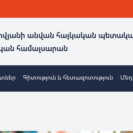
ովյանի անվան հայկական պետակ
կան համալսարան
ետներ
Գիտություն և հետազոտություն
Մեդ