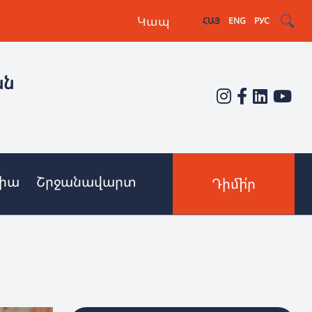
Կապ
ՀԱՅ
ENG
РУС
ան
իա
Շրջանավարտ
Դիմի՛ր