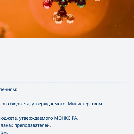
——————————
——————————————————————————
—
влениям:
нного бюджета, утверждаемого Министерством
 бюджета, утверждаемого МОНКС РА.
планах преподавателей.
ком.