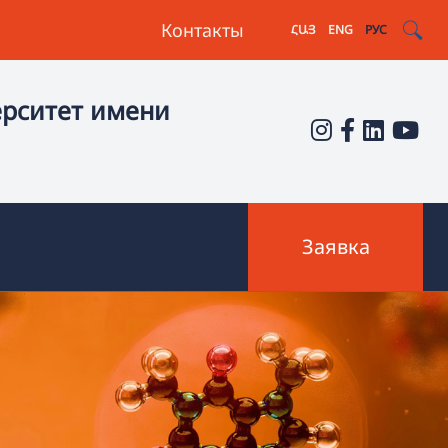
Контакты
ՀԱՅ
ENG
РУС
ерситет имени
Заявка