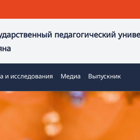
ударственный педагогический унив
яна
а и исследования
Медиа
Выпускник