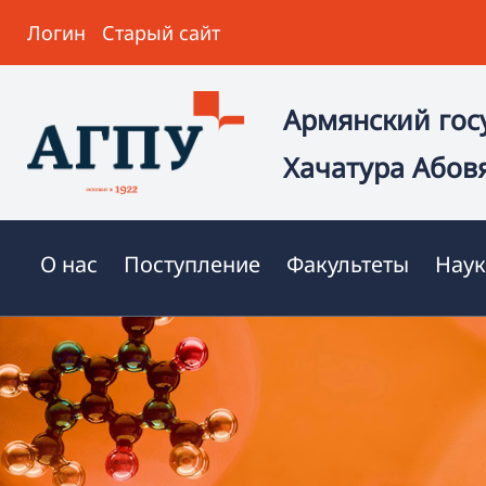
Логин
Старый сайт
Армянский гос
Хачатура Абов
О нас
Поступление
Факультеты
Наук