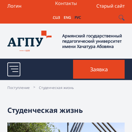
Контакты
Логин
Старый сайт
ՀԱՅ
ENG
РУС
Армянский государственный
педагогический университет
имени Хачатура Абовяна
Заявка
>
Поступление
Студенческая жизнь
Студенческая жизнь