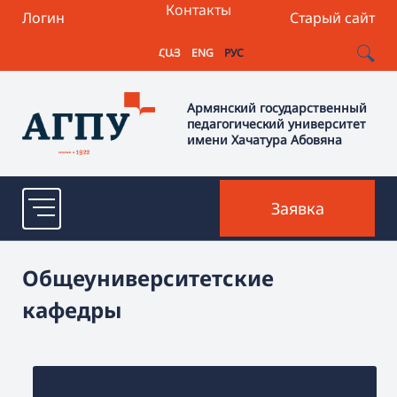
Контакты
Логин
Старый сайт
ՀԱՅ
ENG
РУС
Армянский государственный
педагогический университет
имени Хачатура Абовяна
Заявка
Общеуниверситетские
кафедры