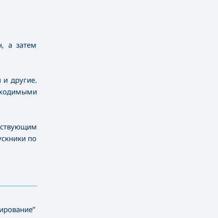
, а затем
 и другие.
бходимыми
тствующим
ускники по
—————————————
—————————
ирование”