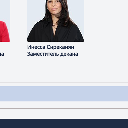
Инесса
Сиреканян
на
Заместитель декана