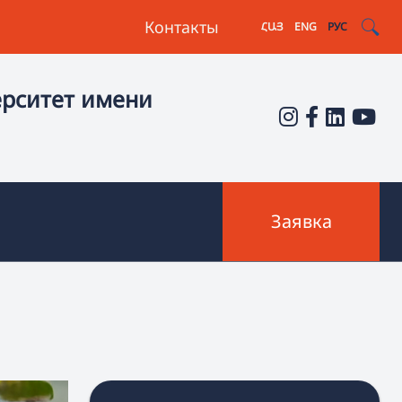
Контакты
ՀԱՅ
ENG
РУС
ерситет имени
Заявка