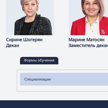
Сирине
Шогерян
Марине
Матосян
Декан
Заместитель дека
Формы обучения
Специализации
✔ Бакалавриат
➜ Химия
➜ Биология