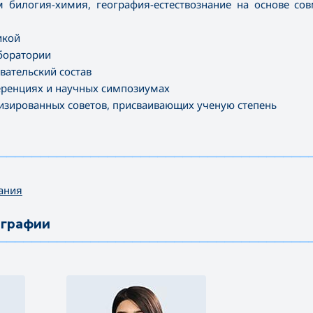
 билогия-химия, география-естествознание на основе со
икой
боратории
ательский состав
еренциях и научных симпозиумах
лизированных советов, присваивающих ученую степень
—————————————————————————————————————
ания
ографии
—————————————————————————————————————