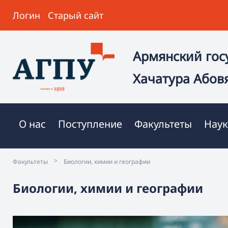
Логин
Старый сайт
Армянский гос
Хачатура Абов
О нас
Поступление
Факультеты
Наук
>
Факультеты
Биологии, химии и географии
Биологии, химии и географии