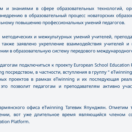
м и знаниями в сфере образовательных технологий, ор
внедрению в образовательный процесс новаторских образо
ельному повышению профессиональных умений педагогов.
 методических и межкультурных умений учителей, препода
 также заявлено укрепление взаимодействия учителей и 
рении в образовательную систему передового международног
агогам подключиться к проекту European School Education P
посредством, в частности, вступления в группу “ eTwinning 
дных проектов в рамках eTwinning и их последующая реал
 это позволит педагогам и преподавателям активно учас
армянского офиса eTwinning Татевик Япунджян. Отметим т
мении, вот уже длительное время являющийся членом с
tion Platform.