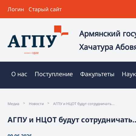
Логин
Старый сайт
Армянский гос
Хачатура Абов
О нас
Поступление
Факультеты
Наук
>
>
Медиа
Новости
АГПУ и НЦОТ будут сотрудничать…
АГПУ и НЦОТ будут сотрудничать