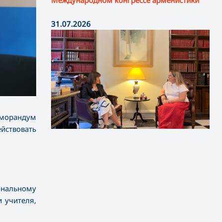
Международном конгрессе арменистики
31.07.2026
еморандум
йствовать
ональному
 учителя,