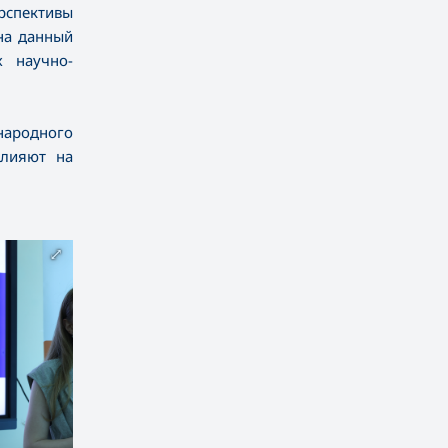
спективы
на данный
 научно-
народного
влияют на