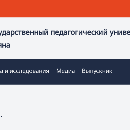
ударственный педагогический унив
яна
а и исследования
Медиа
Выпускник
…