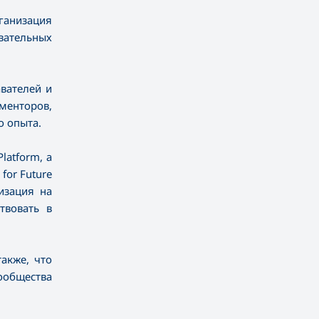
ганизация
вательных
вателей и
менторов,
о опыта.
latform, а
for Future
изация на
твовать в
акже, что
ообщества