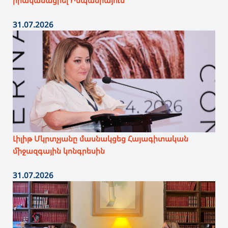
իրականացրել Իսպանիայում
31.07.2026
Լիլիթ Մկրտչյանը մասնակցեց Հայագիտական
միջազգային կոնգրեսին
31.07.2026