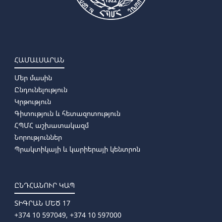
ՀԱՄԱԼՍԱՐԱՆ
Մեր մասին
Ընդունելություն
Կրթություն
Գիտություն և հետազոտություն
ՀՊՄՀ աշխատակազմ
Նորություններ
Պրակտիկայի և կարիերայի կենտրոն
ԸՆԴՀԱՆՈՒՐ ԿԱՊ
ՏԻԳՐԱՆ ՄԵԾ 17
+374 10 597049, +374 10 597000