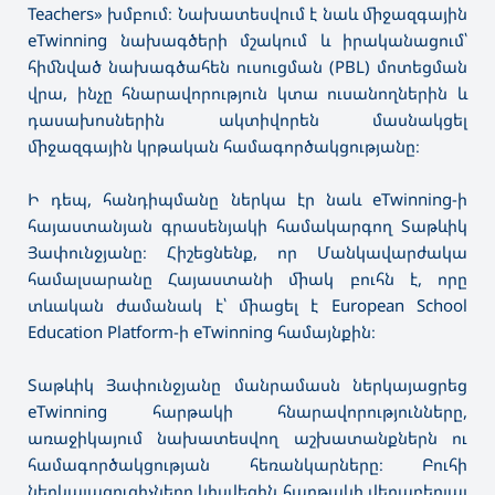
Teachers» խմբում։ Նախատեսվում է նաև միջազգային
eTwinning նախագծերի մշակում և իրականացում՝
հիմնված նախագծահեն ուսուցման (PBL) մոտեցման
վրա, ինչը հնարավորություն կտա ուսանողներին և
դասախոսներին ակտիվորեն մասնակցել
միջազգային կրթական համագործակցությանը։
Ի դեպ, հանդիպմանը ներկա էր նաև eTwinning-ի
հայաստանյան գրասենյակի համակարգող Տաթևիկ
Յափունջյանը։ Հիշեցնենք, որ Մանկավարժակա
համալսարանը Հայաստանի միակ բուհն է, որը
տևական ժամանակ է՝ միացել է European School
Education Platform-ի eTwinning համայնքին։
Տաթևիկ Յափունջյանը մանրամասն ներկայացրեց
eTwinning հարթակի հնարավորությունները,
առաջիկայում նախատեսվող աշխատանքներն ու
համագործակցության հեռանկարները։ Բուհի
ներկայացուցիչները կիսվեցին հարթակի վերաբերյալ