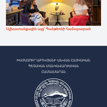
Աշխատանքային այց՝ Պանթեոնի համալսարան
ԽԱՉԱՏՈՒՐ ԱԲՈՎՅԱՆԻ ԱՆՎԱՆ ՀԱՅԿԱԿԱՆ
ՊԵՏԱԿԱՆ ՄԱՆԿԱՎԱՐԺԱԿԱՆ
ՀԱՄԱԼՍԱՐԱՆ