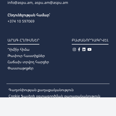
info@aspu.am,
aspu.am@aspu.am
Ընդունելության համար՝
+374 10 597069
ԱՐԱԳ ՀՂՈՒՄՆԵՐ
ԲԱԺԱՆՈՐԴԱԳՐՎԵԼ
Դիմի՛ր հիմա
Թափուր հաստիքներ
Հաճախ տրվող հարցեր
Փաստաթղթեր
Գաղտնիության քաղաքականություն
Cookie ֆայլերի օգտագործման քաղաքականություն
© 2026
Խաչատուր Աբովյանի անվան Հայկական
պետական մանկավարժական համալսարան