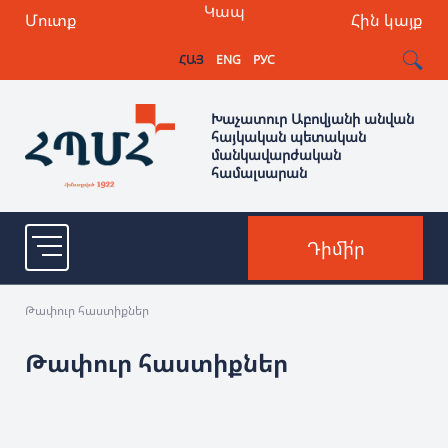
Կապ
Մուտք
Հին կայք
ՀԱՅ
ENG
РУС
Խաչատուր Աբովյանի անվան
հայկական պետական
մանկավարժական
համալսարան
Դիմի՛ր
Թափուր հաստիքներ
Թափուր հաստիքներ