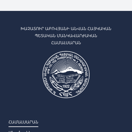
ԽԱՉԱՏՈՒՐ ԱԲՈՎՅԱՆԻ ԱՆՎԱՆ ՀԱՅԿԱԿԱՆ
ՊԵՏԱԿԱՆ ՄԱՆԿԱՎԱՐԺԱԿԱՆ
ՀԱՄԱԼՍԱՐԱՆ
ՀԱՄԱԼՍԱՐԱՆ