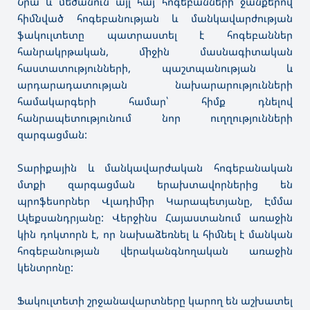
Նրա և մեծանուն այլ հայ հոգեբանների ջանքերով
հիմնված հոգեբանության և մանկավարժության
ֆակուլտետը պատրաստել է հոգեբաններ
հանրակրթական, միջին մասնագիտական
հաստատությունների, պաշտպանության և
արդարադատության նախարարությունների
համակարգերի համար՝ հիմք դնելով
հանրապետությունում նոր ուղղությունների
զարգացման:
Տարիքային և մանկավարժական հոգեբանական
մտքի զարգացման երախտավորներից են
պրոֆեսորներ Վլադիմիր Կարապետյանը, Էմմա
Ալեքսանդրյանը: Վերջինս Հայաստանում առաջին
կին դոկտորն է, որ նախաձեռնել և հիմնել է մանկան
հոգեբանության վերականգնողական առաջին
կենտրոնը:
Ֆակուլտետի շրջանավարտները կարող են աշխատել