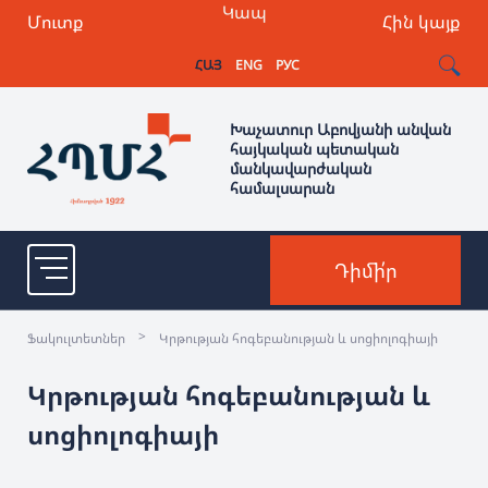
Կապ
Մուտք
Հին կայք
ՀԱՅ
ENG
РУС
Խաչատուր Աբովյանի անվան
հայկական պետական
մանկավարժական
համալսարան
Դիմի՛ր
>
Ֆակուլտետներ
Կրթության հոգեբանության և սոցիոլոգիայի
Կրթության հոգեբանության և
սոցիոլոգիայի