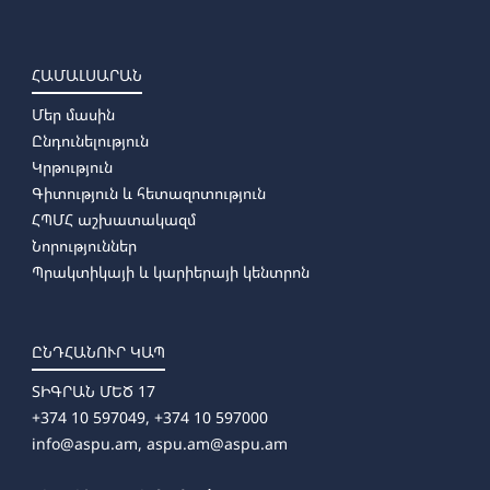
➜
Սոցիոլոգիա
➜
Սոցիալական մանկավարժություն
➜
Սոցիալական աշխատանք
ՀԱՄԱԼՍԱՐԱՆ
➜
Մանկավարժական հոգեբանություն
Մեր մասին
➜
Կառավարման հոգեբանություն
Ընդունելություն
Կրթություն
Գիտություն և հետազոտություն
ՀՊՄՀ աշխատակազմ
Նորություններ
Պրակտիկայի և կարիերայի կենտրոն
ԸՆԴՀԱՆՈՒՐ ԿԱՊ
ՏԻԳՐԱՆ ՄԵԾ 17
+374 10 597049, +374 10 597000
info@aspu.am,
aspu.am@aspu.am