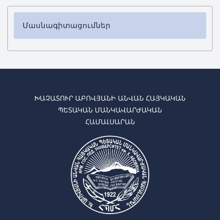
Մասնագիտացումներ
✔
Բակալավրիատ
➜
Հոգեբանություն
➜
Սոցիալական աշխատանք
➜
Սոցիալական մանկավարժություն
➜
Սոցիոլոգիա
ԽԱՉԱՏՈՒՐ ԱԲՈՎՅԱՆԻ ԱՆՎԱՆ ՀԱՅԿԱԿԱՆ
ՊԵՏԱԿԱՆ ՄԱՆԿԱՎԱՐԺԱԿԱՆ
✔ Մագիստրատուրա
ՀԱՄԱԼՍԱՐԱՆ
➜
Հոգեբանություն
➜
Զինվորական հոգեբանություն
➜
Կլինիկական հոգեբանություն և հոգեթերապիա
➜
Անձի հոգեբանություն և հոգեբանական
խորհրդատվություն
➜
Գործնական հոգեբանություն
➜
Իրավաբանական հոգեբանություն
➜
Ընտանիքի հոգեբանություն