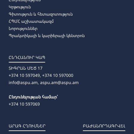
Կրթություն
Գիտություն և հետազոտություն
ՀՊՄՀ աշխատակազմ
Նորություններ
Պրակտիկայի և կարիերայի կենտրոն
ԸՆԴՀԱՆՈՒՐ ԿԱՊ
ՏԻԳՐԱՆ ՄԵԾ 17
+374 10 597049, +374 10 597000
info@aspu.am,
aspu.am@aspu.am
Ընդունելության համար՝
+374 10 597069
ԱՐԱԳ ՀՂՈՒՄՆԵՐ
ԲԱԺԱՆՈՐԴԱԳՐՎԵԼ