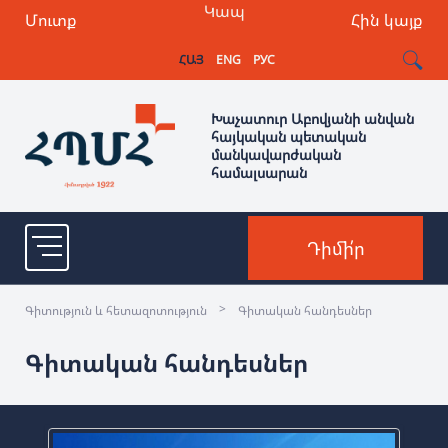
Կապ
Մուտք
Հին կայք
ՀԱՅ
ENG
РУС
Խաչատուր Աբովյանի անվան
հայկական պետական
մանկավարժական
համալսարան
Դիմի՛ր
>
Գիտություն և հետազոտություն
Գիտական հանդեսներ
Գիտական հանդեսներ