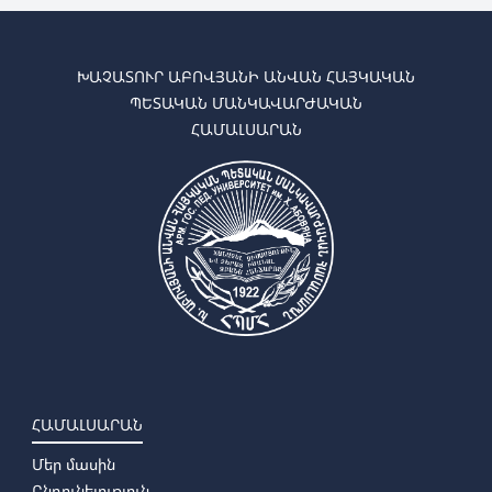
ԽԱՉԱՏՈՒՐ ԱԲՈՎՅԱՆԻ ԱՆՎԱՆ ՀԱՅԿԱԿԱՆ
ՊԵՏԱԿԱՆ ՄԱՆԿԱՎԱՐԺԱԿԱՆ
ՀԱՄԱԼՍԱՐԱՆ
ՀԱՄԱԼՍԱՐԱՆ
Մեր մասին
Ընդունելություն