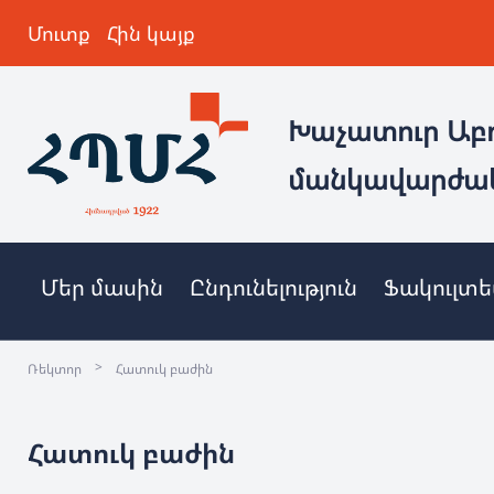
Մուտք
Հին կայք
Խաչատուր Աբ
մանկավարժա
Մեր մասին
Ընդունելություն
Ֆակուլտ
>
Ռեկտոր
Հատուկ բաժին
Հատուկ բաժին