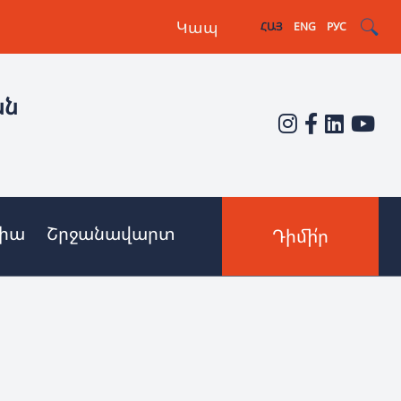
Կապ
ՀԱՅ
ENG
РУС
ան
իա
Շրջանավարտ
Դիմի՛ր