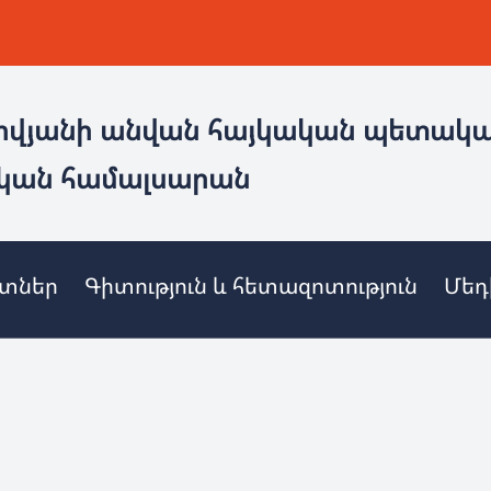
ովյանի անվան հայկական պետակ
կան համալսարան
ետներ
Գիտություն և հետազոտություն
Մեդ