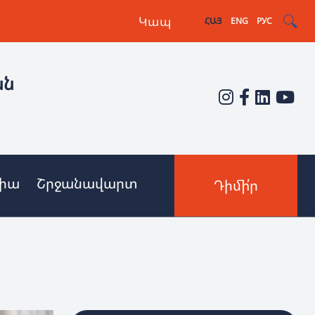
Կապ
ՀԱՅ
ENG
РУС
ան
իա
Շրջանավարտ
Դիմի՛ր