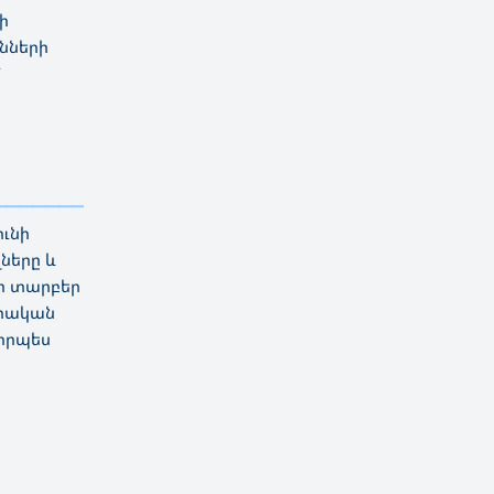
ի
նների
`
—————————
ունի
ները և
եր տարբեր
ոտական
 որպես