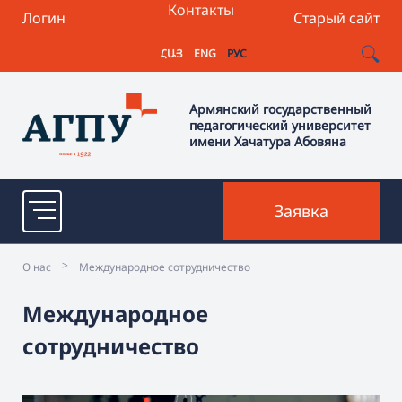
Контакты
Логин
Старый сайт
ՀԱՅ
ENG
РУС
Армянский государственный
педагогический университет
имени Хачатура Абовяна
Заявка
>
О нас
Международное сотрудничество
Международное
сотрудничество