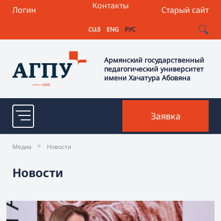
Контакты
Логин
Старый сайт
ՀԱՅ
ENG
РУС
Армянский государственный
педагогический университет
имени Хачатура Абовяна
Заявка
>
Медиа
Новости
Новости