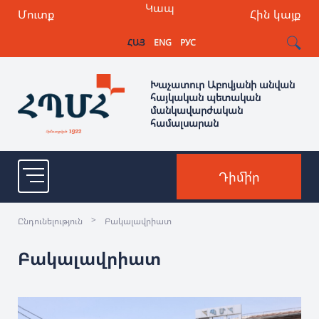
Կապ
Մուտք
Հին կայք
ՀԱՅ
ENG
РУС
Խաչատուր Աբովյանի անվան
հայկական պետական
մանկավարժական
համալսարան
Դիմի՛ր
>
Ընդունելություն
Բակալավրիատ
Բակալավրիատ