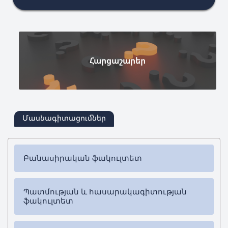
Հարցաշարեր
Մասնագիտացումներ
Բանասիրական ֆակուլտետ
✔
Բակալավրիատ
Պատմության և հասարակագիտության
➜ Հայոց լեզու և գրականություն
ֆակուլտետ
✔
Մագիստրատուրա
✔
Բակալավրիատ