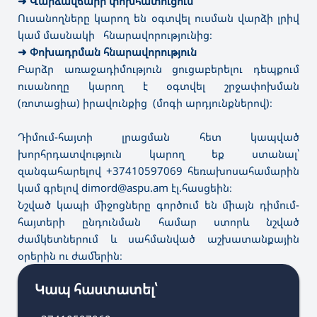
➜
Վարձավճարի փոխհատուցում
Ուսանողները կարող են օգտվել ուսման վարձի լրիվ
կամ մասնակի հնարավորությունից։
➜
Փոխադրման հնարավորություն
Բարձր առաջադիմություն ցուցաբերելու դեպքում
ուսանողը կարող է օգտվել շրջափոխման
(ռոտացիա) իրավունքից (մոգի արդյունքներով)։
Դիմում-հայտի լրացման հետ կապված
խորհրդատվություն կարող եք ստանալ՝
զանգահարելով +37410597069 հեռախոսահամարին
կամ գրելով dimord@aspu.am էլ.հասցեին։
Նշված կապի միջոցները գործում են միայն դիմում-
հայտերի ընդունման համար ստորև նշված
ժամկետներում և սահմանված աշխատանքային
օրերին ու ժամերին։
Կապ հաստատել՝