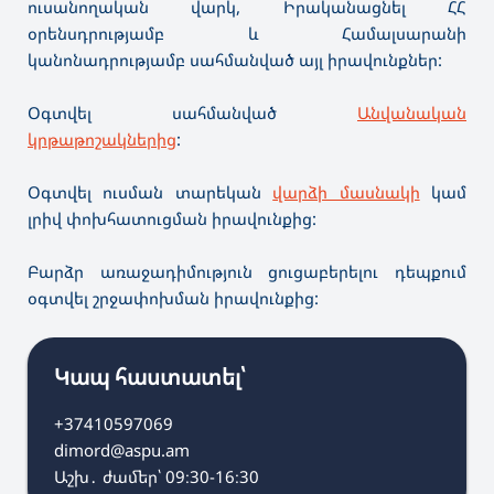
ուսանողական վարկ, Իրականացնել ՀՀ
օրենսդրությամբ և Համալսարանի
կանոնադրությամբ սահմանված այլ իրավունքներ:
Օգտվել սահմանված
Անվանական
կրթաթոշակներից
:
Օգտվել ուսման տարեկան
վարձի մասնակի
կամ
լրիվ փոխհատուցման իրավունքից:
Բարձր առաջադիմություն ցուցաբերելու դեպքում
օգտվել շրջափոխման իրավունքից:
Կապ հաստատել՝
+37410597069
dimord@aspu.am
Աշխ․ ժամեր՝ 09։30-16։30