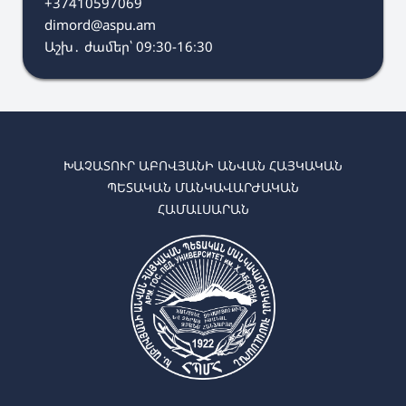
+37410597069
dimord@aspu.am
Աշխ․ ժամեր՝ 09։30-16։30
ԽԱՉԱՏՈՒՐ ԱԲՈՎՅԱՆԻ ԱՆՎԱՆ ՀԱՅԿԱԿԱՆ
ՊԵՏԱԿԱՆ ՄԱՆԿԱՎԱՐԺԱԿԱՆ
ՀԱՄԱԼՍԱՐԱՆ