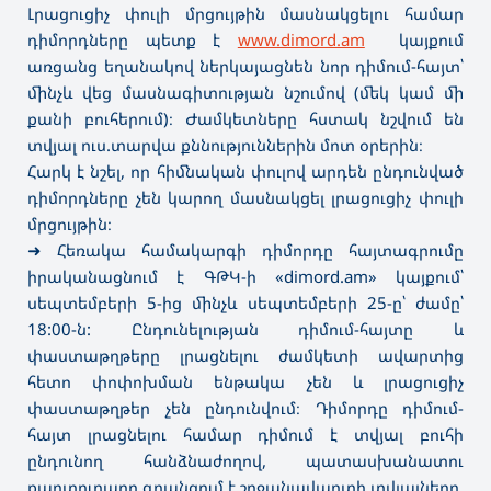
Լրացուցիչ փուլի մրցույթին մասնակցելու համար
դիմորդները պետք է
www.dimord.am
կայքում
առցանց եղանակով ներկայացնեն նոր դիմում-հայտ՝
մինչև վեց մասնագիտության նշումով (մեկ կամ մի
քանի բուհերում)։ Ժամկետները հստակ նշվում են
տվյալ ուս.տարվա քննություններին մոտ օրերին։
Հարկ է նշել, որ հիմնական փուլով արդեն ընդունված
դիմորդները չեն կարող մասնակցել լրացուցիչ փուլի
մրցույթին։
➜ Հեռակա համակարգի դ
իմորդը հայտագրումը
իրականացնում է ԳԹԿ-ի «dimord.am» կայքում՝
սեպտեմբերի 5-ից մինչև սեպտեմբերի 25-ը՝ ժամը՝
18:00-ն: Ընդունելության դիմում-հայտը և
փաստաթղթերը լրացնելու ժամկետի ավարտից
հետո փոփոխման ենթակա չեն և լրացուցիչ
փաստաթղթեր չեն ընդունվում։ Դիմորդը դիմում-
հայտ լրացնելու համար դիմում է տվյալ բուհի
ընդունող հանձնաժողով, պատասխանատու
քարտուղարը գրանցում է շրջանավարտի տվյալները,