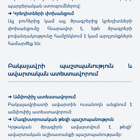
պարբերական ստուգումներով։
➜ Էրգոթերապիա
✔
Մագիստրատուրա
➜
Կրեդիտների փոխանցում
➜ Լրագրություն
Այլ բուհերից կամ այլ ծրագրերից կրեդիտների
➜ Հատուկ հոգեբանություն
➜ Ռեժիսուրա
փոխանցումը հնարավոր է, եթե ծրագրերի
➜ Գրադարանային-տեղեկատվական աղբյուրներ
բովանդակությունը համընկնում է կամ արդյունքներն
➜ Թանգարանային գործ և պատմամշակութային
համարժեք են։
կառույցների պահպանություն
➜ Օպերատորություն
➜ Կառավարում՝ ըստ ոլորտի
Բակալավրի պաշտպանություն և
⤷ Պրոդյուսերական գործ
ավարտական ատեստավորում
⤷
Գեղարվեստական լուսանկարչություն
———————————————————————————————————
⤷
Պարարվեստի մանկավարժություն՝ առկա
➜
Ամփոփիչ ատեստավորում
Բակալավրիատի ավարտին ուսանողն անցնում է
ամփոփիչ ատեստավորում։
➜
Մագիստրոսական թեզի պաշտպանություն
Կրթական ծրագիրն ավարտվում է թեզի՝
ավարտական աշխատանքի պաշտպանությամբ։