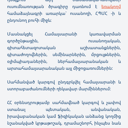
ուսումնառության ծրագիրը դառնում է
եռակողմ
համաձայնագրի առարկա` ուսանողի, ՀՊՄՀ -ի և
ընդունող բուհի միջև։
Մասնակցել Համալսարանի կառավարման
գործընթացին, ուսանողական,
գիտահետազոտական աշխատանքներին,
գիտաժողովներին, սեմինարներին, մրցույթներին,
օլիմպիադաներին, ներհամալսարանական և
արտահամալսարանական այլ միջոցառումներին:
Սահմանված կարգով ընդգրկվել համալսարանի և
ստորաբաժանումների ղեկավար մարմիններում:
ՀՀ օրենսդրությամբ սահմավնած կարգով և չափով
ստանալ պետական, անվանական,
իրավաբանական կամ ֆիզիկական անձանց կողմից
նշանակված կրթաթոշակ, դրամաշնորհ, ինչպես նաև