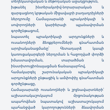
տեղեկատվական և մեթոդական աջակցություն,
խթանել ինտերակտիվ-նորարարական և
զարգացնող կրթական միջավայրի բաղադրիչների
ներդրումը Համալսարանի պրակտիկայի և
սովորողների կարիերայի պլանավորման
գործընթացում,
նպաստել պրակտիկայի արդյունքների և
ուսանողների ձեռքբերումների գնահատման
արդիականացմանը՝ հետադարձ կապի
կառուցակարգերի ներդրման և հաջողված փորձի
իմաստավորման, տարածման և
ինստիտուցիոնալացման ճանապարհով,
համակարգել շարունակական պրակտիկայի
արդյունքների ընթացիկ և ամփոփիչ գնահատման
գործընթացը,
Համալսարանի ուսանողների և շրջնավարտների՝
աշխատակաշուկայում մրցունակության
ապահովման նպատակով աշխատաշուկայում
պահանջված կարողությունների ձևավորման