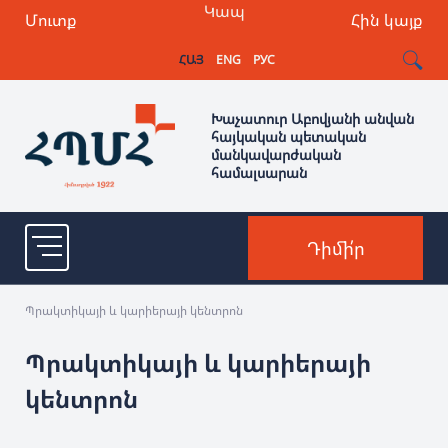
Կապ
Մուտք
Հին կայք
ՀԱՅ
ENG
РУС
Խաչատուր Աբովյանի անվան
հայկական պետական
մանկավարժական
համալսարան
Դիմի՛ր
Պրակտիկայի և կարիերայի կենտրոն
Պրակտիկայի և կարիերայի
կենտրոն