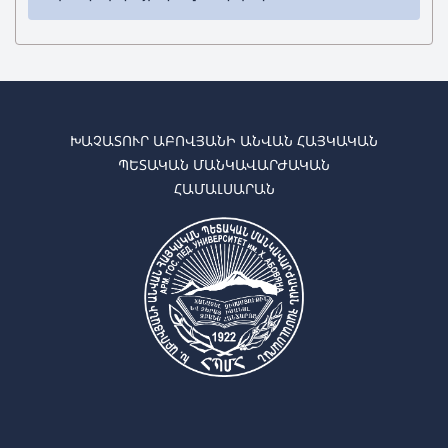
Ուսանողների մասնագիտական պրակտիկան
կազմակերպվում է ՀՊՄՀ-ի և
կազմակերպությունների միջև կնքված
պայմանագրերի հիման վրա: Պրակտիկան
կազմակերպվում է 10 ֆակուլտետում՝ բոլոր
ԽԱՉԱՏՈՒՐ ԱԲՈՎՅԱՆԻ ԱՆՎԱՆ ՀԱՅԿԱԿԱՆ
մասնագիտական կրթական ծրագրերով:
ՊԵՏԱԿԱՆ ՄԱՆԿԱՎԱՐԺԱԿԱՆ
Ժամկետները հիմնականում նույնն են բոլոր
ՀԱՄԱԼՍԱՐԱՆ
ֆակուլտետներում:
———————————————————————————————————
2013 թվականից Մանկավարժական
համալսարանում ներդրվել է շարունակական
մանկավարժական պրակտիկայի նոր մոդել և
պրակտիկայի
թղթապանակի կիրառման
ընթացակարգ
: Նշված նորարության շրջանակներում
ուսանողները պրակտիկայի ընթացքում կիրառում
են թղթապանակներ, որոնցում ամփոփում են նրանց
անհատական և թիմային աշխատանքի,