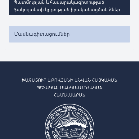
Պատմության և հասարակագիտության
ֆակուլտետի կրթության իրականացման ձևեր
Մասնագիտացումներ
✔ Բակալավրիատ
➜
Պատմություն
➜
Հասարակագիտություն
✔ Մագիստրատուրա
ԽԱՉԱՏՈՒՐ ԱԲՈՎՅԱՆԻ ԱՆՎԱՆ ՀԱՅԿԱԿԱՆ
➜
Պատմություն
ՊԵՏԱԿԱՆ ՄԱՆԿԱՎԱՐԺԱԿԱՆ
➜
Իրավագիտություն
ՀԱՄԱԼՍԱՐԱՆ
➜
Հասարակագիտություն