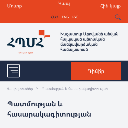
Կապ
Մուտք
Հին կայք
ՀԱՅ
ENG
РУС
Խաչատուր Աբովյանի անվան
հայկական պետական
մանկավարժական
համալսարան
Դիմի՛ր
>
Ֆակուլտետներ
Պատմության և հասարակագիտության
Պատմության և
հասարակագիտության