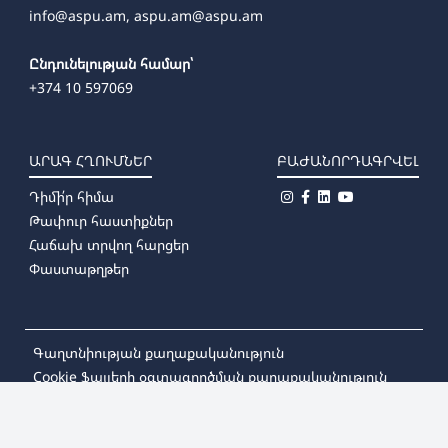
info@aspu.am,
aspu.am@aspu.am
Ընդունելության համար՝
+374 10 597069
ԱՐԱԳ ՀՂՈՒՄՆԵՐ
ԲԱԺԱՆՈՐԴԱԳՐՎԵԼ
Դիմի՛ր հիմա
Թափուր հաստիքներ
Հաճախ տրվող հարցեր
Փաստաթղթեր
Գաղտնիության քաղաքականություն
Cookie ֆայլերի օգտագործման քաղաքականություն
© 2026
Խաչատուր Աբովյանի անվան Հայկական
պետական մանկավարժական համալսարան