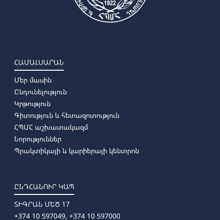
ՀԱՄԱԼՍԱՐԱՆ
Մեր մասին
Ընդունելություն
Կրթություն
Գիտություն և հետազոտություն
ՀՊՄՀ աշխատակազմ
Նորություններ
Պրակտիկայի և կարիերայի կենտրոն
ԸՆԴՀԱՆՈՒՐ ԿԱՊ
ՏԻԳՐԱՆ ՄԵԾ 17
+374 10 597049, +374 10 597000