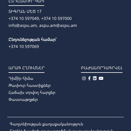
ԸՆԴՀԱՆՈՒՐ ԿԱՊ
ՏԻԳՐԱՆ ՄԵԾ 17
+374 10 597049, +374 10 597000
info@aspu.am,
aspu.am@aspu.am
Ընդունելության համար՝
+374 10 597069
ԱՐԱԳ ՀՂՈՒՄՆԵՐ
ԲԱԺԱՆՈՐԴԱԳՐՎԵԼ
Դիմի՛ր հիմա
Թափուր հաստիքներ
Հաճախ տրվող հարցեր
Փաստաթղթեր
Գաղտնիության քաղաքականություն
Cookie ֆայլերի օգտագործման քաղաքականություն