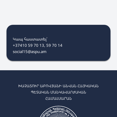
Կապ հաստատել՝
+37410 59 70 13, 59 70 14
social15@aspu.am
ԽԱՉԱՏՈՒՐ ԱԲՈՎՅԱՆԻ ԱՆՎԱՆ ՀԱՅԿԱԿԱՆ
ՊԵՏԱԿԱՆ ՄԱՆԿԱՎԱՐԺԱԿԱՆ
ՀԱՄԱԼՍԱՐԱՆ