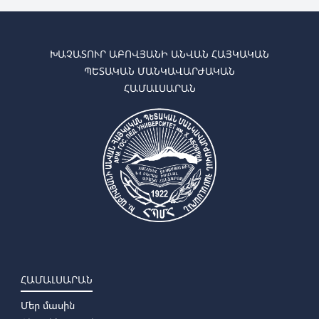
➜
Ֆիզիկա
➜
Տեխնոլոգիա և ձեռնարկչություն
➜
Մաթեմատիկա
➜
Ինֆորմատիկա
ԽԱՉԱՏՈՒՐ ԱԲՈՎՅԱՆԻ ԱՆՎԱՆ ՀԱՅԿԱԿԱՆ
➜
Մաթեմատիկա-ֆիզիկա
ՊԵՏԱԿԱՆ ՄԱՆԿԱՎԱՐԺԱԿԱՆ
➜
Մաթեմատիկա-ինֆորմատիկա
ՀԱՄԱԼՍԱՐԱՆ
✔ Մագիստրատուրա
➜
Ֆիզիկա
➜
Տեխնոլոգիա և ձեռնարկչություն
➜
Մաթեմատիկա
➜
Ինֆորմատիկա
ՀԱՄԱԼՍԱՐԱՆ
Մեր մասին