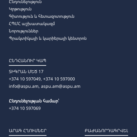
Ընդունելություն
Կրթություն
Գիտություն և հետազոտություն
ՀՊՄՀ աշխատակազմ
Նորություններ
Պրակտիկայի և կարիերայի կենտրոն
ԸՆԴՀԱՆՈՒՐ ԿԱՊ
ՏԻԳՐԱՆ ՄԵԾ 17
+374 10 597049, +374 10 597000
info@aspu.am,
aspu.am@aspu.am
Ընդունելության համար՝
+374 10 597069
ԱՐԱԳ ՀՂՈՒՄՆԵՐ
ԲԱԺԱՆՈՐԴԱԳՐՎԵԼ