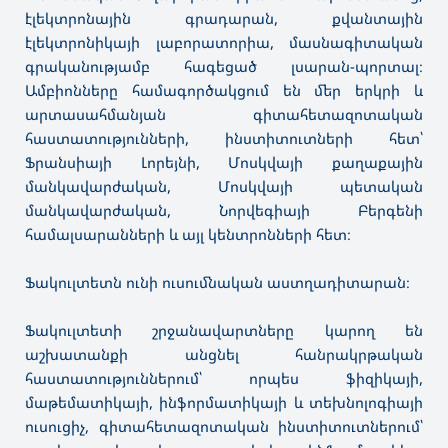
էլեկտրոնային գրադարան, քվանտային
էլեկտրոնիկայի լաբորատորիա, մասնագիտական
գրականությամբ հագեցած լսարան-պորտալ։
Ամբիոնները համագործակցում են մեր երկրի և
արտասահմանյան գիտահետազոտական
հաստատությունների, ինստիտուտների հետ՝
Ֆրանսիայի Լորեյնի, Մոսկվայի քաղաքային
մանկավարժական, Մոսկվայի պետական
մանկավարժական, Նորվեգիայի Բերգենի
համալսարանների և այլ կենտրոնների հետ։
Ֆակուլտետն ունի ուսումնական աստղադիտարան։
Ֆակուլտետի շրջանավարտները կարող են
աշխատանքի անցնել հանրակրթական
հաստատություններում՝ որպես ֆիզիկայի,
մաթեմատիկայի, ինֆորմատիկայի և տեխնոլոգիայի
ուսուցիչ, գիտահետազոտական ինստիտուտներում՝