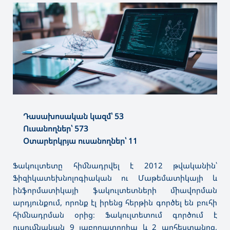
Դասախոսական կազմ՝ 53
Ուսանողներ՝ 573
Օտարերկրյա ուսանողներ՝ 11
Ֆակուլտետը հիմնադրվել է 2012 թվականին՝
Ֆիզիկատեխնոլոգիական ու Մաթեմատիկայի և
ինֆորմատիկայի ֆակուլտետների միավորման
արդյունքում, որոնք էլ իրենց հերթին գործել են բուհի
հիմնադրման օրից։ Ֆակուլտետում գործում է
ուսումնական 9 լաբորատորիա և 2 արհեստանոց,