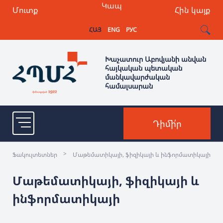
Կապ
Մուտք
Հին կայք
ՀԱՅ
ENG
РУС
Խաչատուր Աբովյանի անվան
հայկական պետական
մանկավարժական
համալսարան
Դիմի՛ր
>
Ֆակուլտետներ
Մաթեմատիկայի, ֆիզիկայի և ինֆորմատիկայի
Մաթեմատիկայի, ֆիզիկայի և
ինֆորմատիկայի