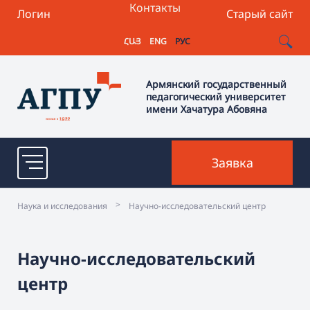
Контакты
Логин
Старый сайт
ՀԱՅ
ENG
РУС
Армянский государственный
педагогический университет
имени Хачатура Абовяна
Заявка
>
Наука и исследования
Научно-исследовательский центр
Научно-исследовательский
центр